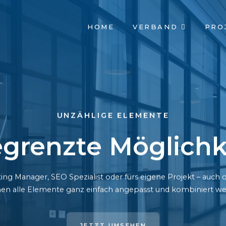
NAVIGATION
HOME
VERBAND
PRO
ÜBERSPRINGEN
UNZÄHLIGE ELEMENTE
grenzte Möglichk
ing Manager, SEO Spezialist oder fürs eigene Projekt – auc
en alle Elemente ganz einfach angepasst und kombiniert we
JETZT UMSEHEN