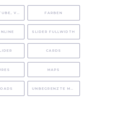
MP4, YOUTUBE, VIMEO
FARBEN
INLINE
SLIDER FULLWIDTH
LIDER
CARDS
URES
MAPS
OADS
UNBEGRENZTE MÖGLICHKEITEN