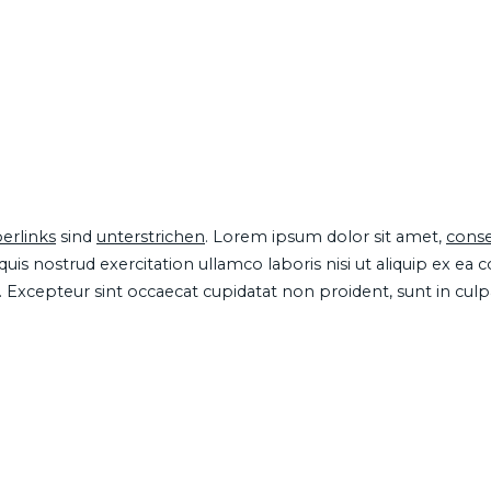
erlinks
sind
unterstrichen
. Lorem ipsum dolor sit amet,
conse
is nostrud exercitation ullamco laboris nisi ut aliquip ex ea
ur. Excepteur sint occaecat cupidatat non proident, sunt in cul