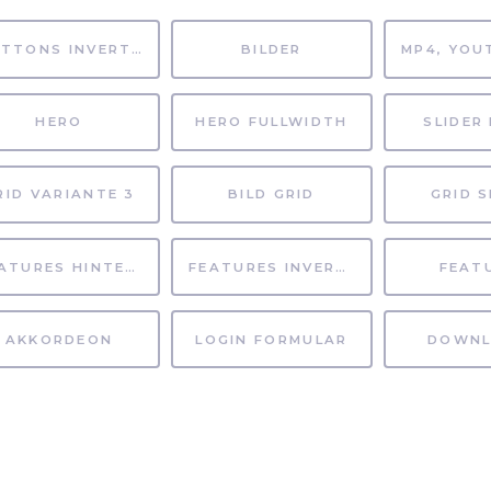
BUTTONS INVERTIERT
BILDER
HERO
HERO FULLWIDTH
SLIDER 
RID VARIANTE 3
BILD GRID
GRID S
FEATURES HINTERGRUND
FEATURES INVERTIERT
FEAT
AKKORDEON
LOGIN FORMULAR
DOWNL