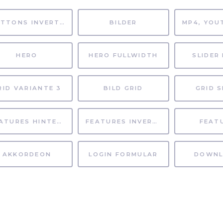
BUTTONS INVERTIERT
BILDER
HERO
HERO FULLWIDTH
SLIDER 
RID VARIANTE 3
BILD GRID
GRID S
FEATURES HINTERGRUND
FEATURES INVERTIERT
FEAT
AKKORDEON
LOGIN FORMULAR
DOWNL