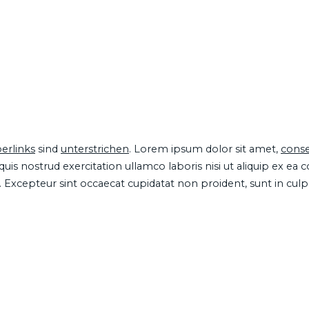
erlinks
sind
unterstrichen
. Lorem ipsum dolor sit amet,
conse
is nostrud exercitation ullamco laboris nisi ut aliquip ex ea
ur. Excepteur sint occaecat cupidatat non proident, sunt in cul