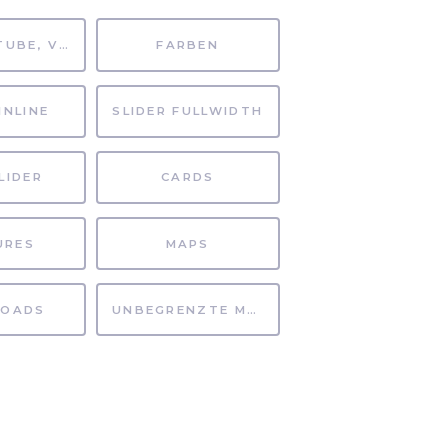
MP4, YOUTUBE, VIMEO
FARBEN
INLINE
SLIDER FULLWIDTH
LIDER
CARDS
URES
MAPS
OADS
UNBEGRENZTE MÖGLICHKEITEN