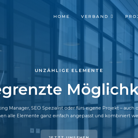
NAVIGATION
HOME
VERBAND
PRO
ÜBERSPRINGEN
UNZÄHLIGE ELEMENTE
grenzte Möglichk
ing Manager, SEO Spezialist oder fürs eigene Projekt – auc
en alle Elemente ganz einfach angepasst und kombiniert we
JETZT UMSEHEN