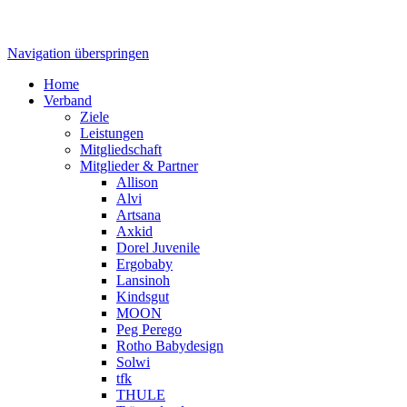
Navigation überspringen
Home
Verband
Ziele
Leistungen
Mitgliedschaft
Mitglieder & Partner
Allison
Alvi
Artsana
Axkid
Dorel Juvenile
Ergobaby
Lansinoh
Kindsgut
MOON
Peg Perego
Rotho Babydesign
Solwi
tfk
THULE