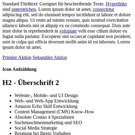
Standard Fließtext: Geeignet für beschreibende Texte.
Hyperlinks
sind
unterstrichen
. Lorem ipsum dolor sit amet,
consectetur
adipiscing elit, sed do eiusmod tempor incididunt ut labore et dolore
magna aliqua. Ut enim ad minim veniam, quis nostrud exercitation
ullamco laboris nisi ut aliquip ex ea commodo consequat. Duis aute
irure dolor in reprehenderit in
voluptate
velit esse cillum dolore eu
fugiat nulla pariatur. Excepteur sint occaecat cupidatat non proident,
sunt in culpa qui officia deserunt mollit anim id est laborum. Lorem
ipsum dolor sit amet.
Primäre Aktion
Sekundäre Aktion
Icon Aufzählung
H2 - Überschrift 2
Website-, Mobile- und UI Design
Web- und Web-App Entwicklung
Amazon Echo Skill Entwicklung
Content Management (CMS) Know-How
Absolute Contao 4 Spezialisten
Suchmaschinenmarketing und SEO
Social Media Strategie
Beratung bei Ihrem Vorhaben