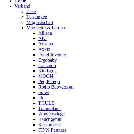
Home
Verband
Ziele
Leistungen
Mitgliedschaft
Mitglieder & Partner
Allison
Alvi
Artsana
Axkid
Dorel Juvenile
Ergobaby
Lansinoh
Kindsgut
MOON
Peg Perego
Rotho Babydesign
Solwi
tfk
THULE
Träumeland
Wunderwiege
Bauchgefühl
Koelnmesse
FINN Partners