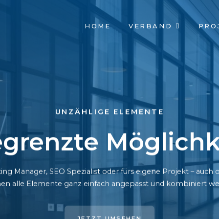
NAVIGATION
HOME
VERBAND
PRO
ÜBERSPRINGEN
UNZÄHLIGE ELEMENTE
grenzte Möglichk
ing Manager, SEO Spezialist oder fürs eigene Projekt – auc
en alle Elemente ganz einfach angepasst und kombiniert we
JETZT UMSEHEN