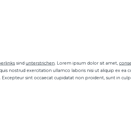
erlinks
sind
unterstrichen
. Lorem ipsum dolor sit amet,
conse
is nostrud exercitation ullamco laboris nisi ut aliquip ex ea
ur. Excepteur sint occaecat cupidatat non proident, sunt in cul