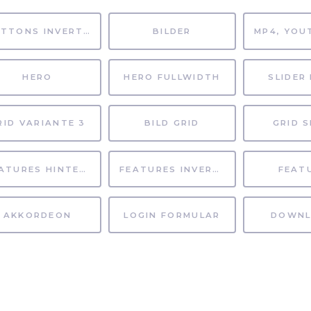
BUTTONS INVERTIERT
BILDER
HERO
HERO FULLWIDTH
SLIDER 
RID VARIANTE 3
BILD GRID
GRID S
FEATURES HINTERGRUND
FEATURES INVERTIERT
FEAT
AKKORDEON
LOGIN FORMULAR
DOWNL