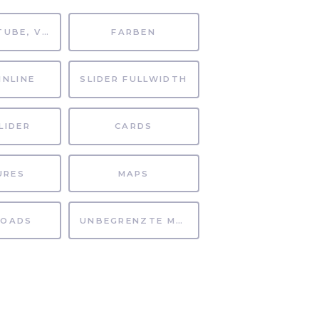
MP4, YOUTUBE, VIMEO
FARBEN
INLINE
SLIDER FULLWIDTH
LIDER
CARDS
URES
MAPS
OADS
UNBEGRENZTE MÖGLICHKEITEN