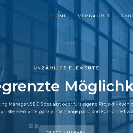
NAVIGATION
HOME
VERBAND
PRO
ÜBERSPRINGEN
UNZÄHLIGE ELEMENTE
grenzte Möglichk
ing Manager, SEO Spezialist oder fürs eigene Projekt – auc
en alle Elemente ganz einfach angepasst und kombiniert we
JETZT UMSEHEN