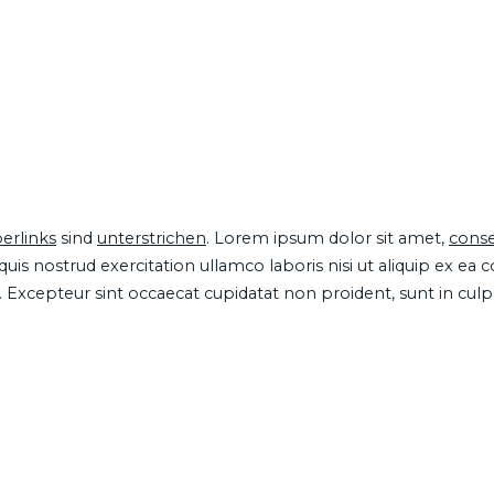
erlinks
sind
unterstrichen
. Lorem ipsum dolor sit amet,
conse
is nostrud exercitation ullamco laboris nisi ut aliquip ex ea
ur. Excepteur sint occaecat cupidatat non proident, sunt in cul