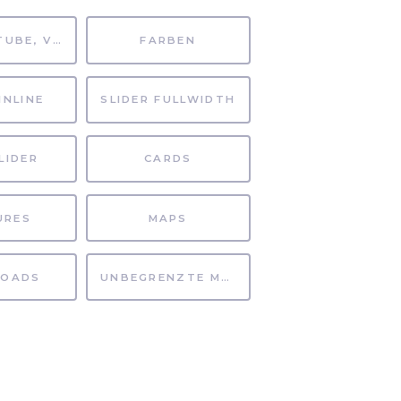
MP4, YOUTUBE, VIMEO
FARBEN
INLINE
SLIDER FULLWIDTH
LIDER
CARDS
URES
MAPS
OADS
UNBEGRENZTE MÖGLICHKEITEN