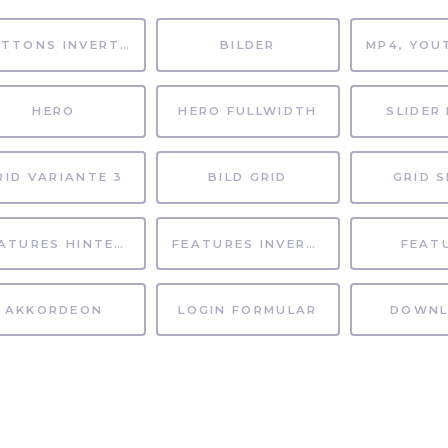
BUTTONS INVERTIERT
BILDER
HERO
HERO FULLWIDTH
SLIDER 
RID VARIANTE 3
BILD GRID
GRID S
FEATURES HINTERGRUND
FEATURES INVERTIERT
FEAT
AKKORDEON
LOGIN FORMULAR
DOWNL