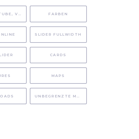
MP4, YOUTUBE, VIMEO
FARBEN
INLINE
SLIDER FULLWIDTH
LIDER
CARDS
URES
MAPS
OADS
UNBEGRENZTE MÖGLICHKEITEN