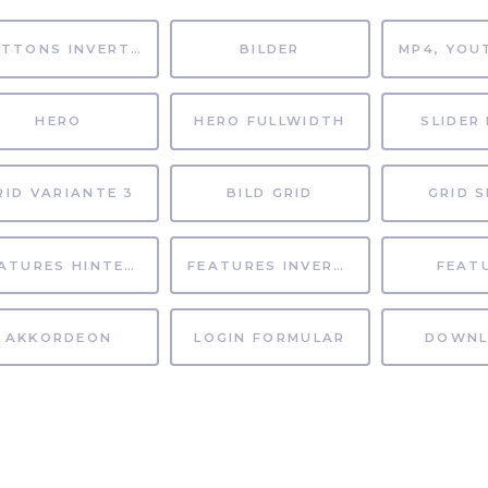
BUTTONS INVERTIERT
BILDER
HERO
HERO FULLWIDTH
SLIDER 
RID VARIANTE 3
BILD GRID
GRID S
FEATURES HINTERGRUND
FEATURES INVERTIERT
FEAT
AKKORDEON
LOGIN FORMULAR
DOWNL