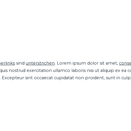
erlinks
sind
unterstrichen
. Lorem ipsum dolor sit amet,
conse
is nostrud exercitation ullamco laboris nisi ut aliquip ex ea
ur. Excepteur sint occaecat cupidatat non proident, sunt in cul