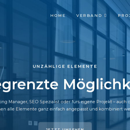
NAVIGATION
HOME
VERBAND
PRO
ÜBERSPRINGEN
UNZÄHLIGE ELEMENTE
grenzte Möglichk
ing Manager, SEO Spezialist oder fürs eigene Projekt – auc
en alle Elemente ganz einfach angepasst und kombiniert we
JETZT UMSEHEN