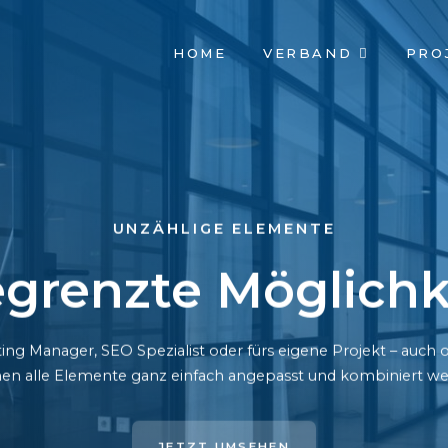
NAVIGATION
HOME
VERBAND
PRO
ÜBERSPRINGEN
UNZÄHLIGE ELEMENTE
grenzte Möglichk
ing Manager, SEO Spezialist oder fürs eigene Projekt – auc
en alle Elemente ganz einfach angepasst und kombiniert we
JETZT UMSEHEN