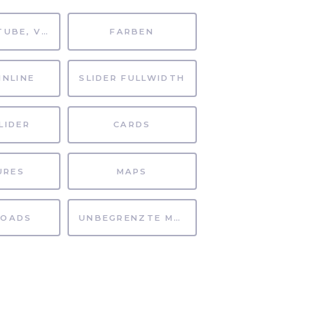
MP4, YOUTUBE, VIMEO
FARBEN
INLINE
SLIDER FULLWIDTH
LIDER
CARDS
URES
MAPS
OADS
UNBEGRENZTE MÖGLICHKEITEN