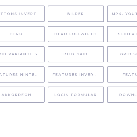
BUTTONS INVERTIERT
BILDER
HERO
HERO FULLWIDTH
SLIDER 
RID VARIANTE 3
BILD GRID
GRID S
FEATURES HINTERGRUND
FEATURES INVERTIERT
FEAT
AKKORDEON
LOGIN FORMULAR
DOWNL