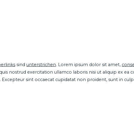
erlinks
sind
unterstrichen
. Lorem ipsum dolor sit amet,
conse
is nostrud exercitation ullamco laboris nisi ut aliquip ex ea
ur. Excepteur sint occaecat cupidatat non proident, sunt in cul