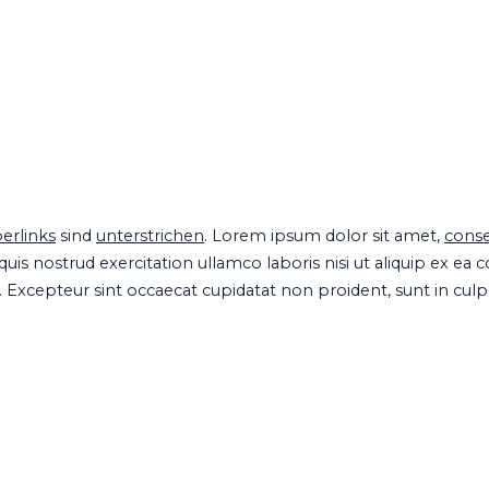
erlinks
sind
unterstrichen
. Lorem ipsum dolor sit amet,
conse
is nostrud exercitation ullamco laboris nisi ut aliquip ex ea
ur. Excepteur sint occaecat cupidatat non proident, sunt in cul