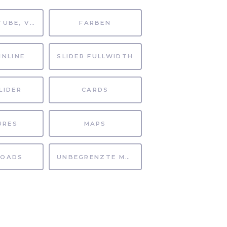
MP4, YOUTUBE, VIMEO
FARBEN
INLINE
SLIDER FULLWIDTH
LIDER
CARDS
URES
MAPS
OADS
UNBEGRENZTE MÖGLICHKEITEN