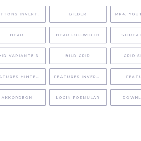
BUTTONS INVERTIERT
BILDER
HERO
HERO FULLWIDTH
SLIDER 
RID VARIANTE 3
BILD GRID
GRID S
FEATURES HINTERGRUND
FEATURES INVERTIERT
FEAT
AKKORDEON
LOGIN FORMULAR
DOWNL