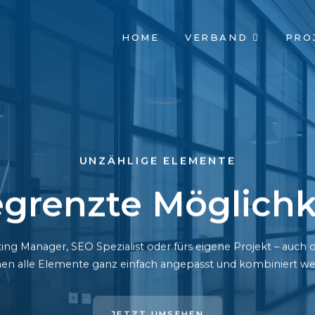
NAVIGATION
HOME
VERBAND
PRO
ÜBERSPRINGEN
UNZÄHLIGE ELEMENTE
grenzte Möglichk
ing Manager, SEO Spezialist oder fürs eigene Projekt – auc
en alle Elemente ganz einfach angepasst und kombiniert we
JETZT UMSEHEN