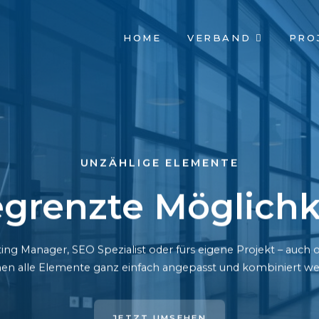
NAVIGATION
HOME
VERBAND
PRO
ÜBERSPRINGEN
UNZÄHLIGE ELEMENTE
grenzte Möglichk
ing Manager, SEO Spezialist oder fürs eigene Projekt – auc
en alle Elemente ganz einfach angepasst und kombiniert we
JETZT UMSEHEN