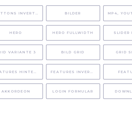
BUTTONS INVERTIERT
BILDER
HERO
HERO FULLWIDTH
SLIDER 
RID VARIANTE 3
BILD GRID
GRID S
FEATURES HINTERGRUND
FEATURES INVERTIERT
FEAT
AKKORDEON
LOGIN FORMULAR
DOWNL