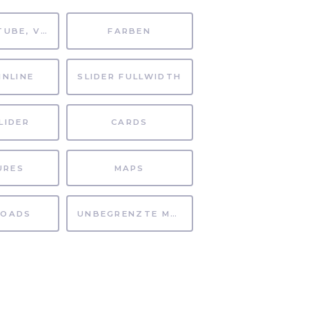
MP4, YOUTUBE, VIMEO
FARBEN
INLINE
SLIDER FULLWIDTH
LIDER
CARDS
URES
MAPS
OADS
UNBEGRENZTE MÖGLICHKEITEN