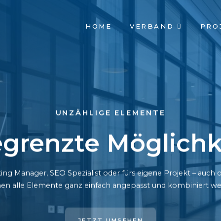
NAVIGATION
HOME
VERBAND
PRO
ÜBERSPRINGEN
UNZÄHLIGE ELEMENTE
grenzte Möglichk
ing Manager, SEO Spezialist oder fürs eigene Projekt – auc
en alle Elemente ganz einfach angepasst und kombiniert we
JETZT UMSEHEN