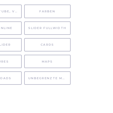
MP4, YOUTUBE, VIMEO
FARBEN
INLINE
SLIDER FULLWIDTH
LIDER
CARDS
URES
MAPS
OADS
UNBEGRENZTE MÖGLICHKEITEN