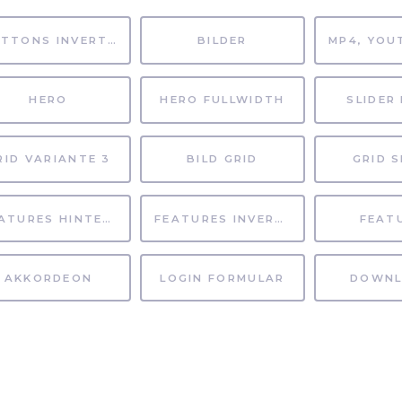
BUTTONS INVERTIERT
BILDER
HERO
HERO FULLWIDTH
SLIDER 
RID VARIANTE 3
BILD GRID
GRID S
FEATURES HINTERGRUND
FEATURES INVERTIERT
FEAT
AKKORDEON
LOGIN FORMULAR
DOWNL