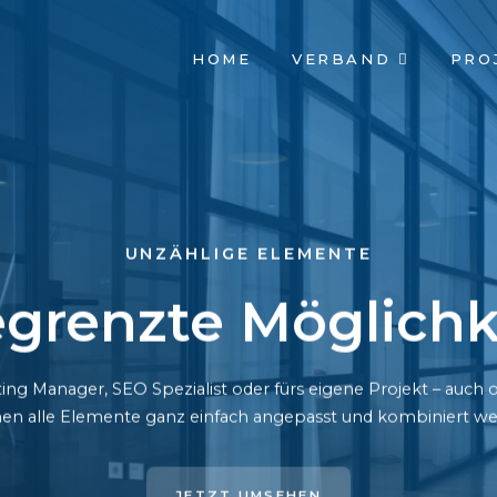
NAVIGATION
HOME
VERBAND
PRO
ÜBERSPRINGEN
UNZÄHLIGE ELEMENTE
grenzte Möglichk
ing Manager, SEO Spezialist oder fürs eigene Projekt – auc
en alle Elemente ganz einfach angepasst und kombiniert we
JETZT UMSEHEN