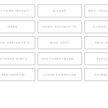
BUTTONS INVERTIERT
BILDER
HERO
HERO FULLWIDTH
SLIDER 
RID VARIANTE 3
BILD GRID
GRID S
FEATURES HINTERGRUND
FEATURES INVERTIERT
FEAT
AKKORDEON
LOGIN FORMULAR
DOWNL