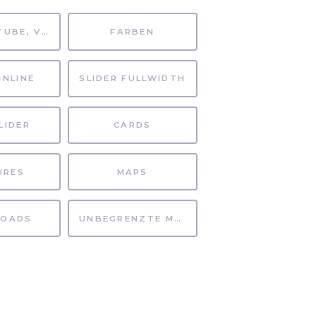
MP4, YOUTUBE, VIMEO
FARBEN
INLINE
SLIDER FULLWIDTH
LIDER
CARDS
URES
MAPS
OADS
UNBEGRENZTE MÖGLICHKEITEN