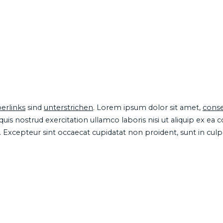
erlinks
sind
unterstrichen
. Lorem ipsum dolor sit amet,
conse
is nostrud exercitation ullamco laboris nisi ut aliquip ex ea
ur. Excepteur sint occaecat cupidatat non proident, sunt in cul