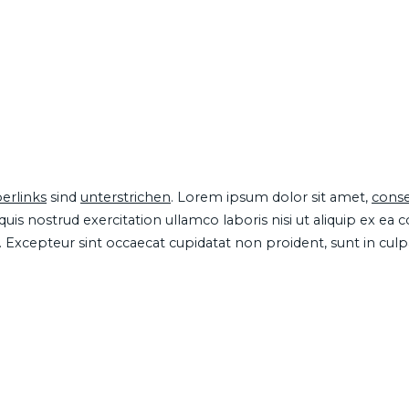
erlinks
sind
unterstrichen
. Lorem ipsum dolor sit amet,
conse
is nostrud exercitation ullamco laboris nisi ut aliquip ex ea
ur. Excepteur sint occaecat cupidatat non proident, sunt in cul