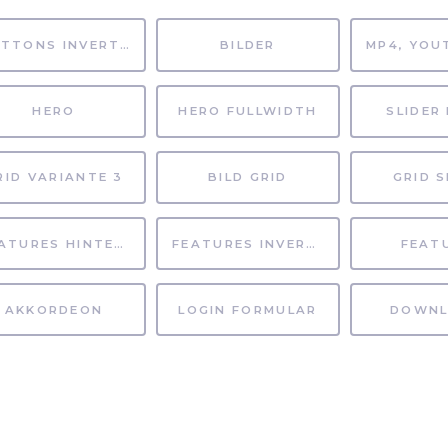
BUTTONS INVERTIERT
BILDER
HERO
HERO FULLWIDTH
SLIDER 
RID VARIANTE 3
BILD GRID
GRID S
FEATURES HINTERGRUND
FEATURES INVERTIERT
FEAT
AKKORDEON
LOGIN FORMULAR
DOWNL