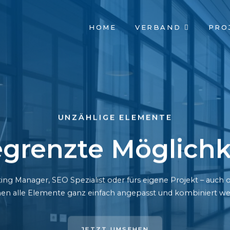
NAVIGATION
HOME
VERBAND
PRO
ÜBERSPRINGEN
UNZÄHLIGE ELEMENTE
grenzte Möglichk
ing Manager, SEO Spezialist oder fürs eigene Projekt – auc
en alle Elemente ganz einfach angepasst und kombiniert we
JETZT UMSEHEN