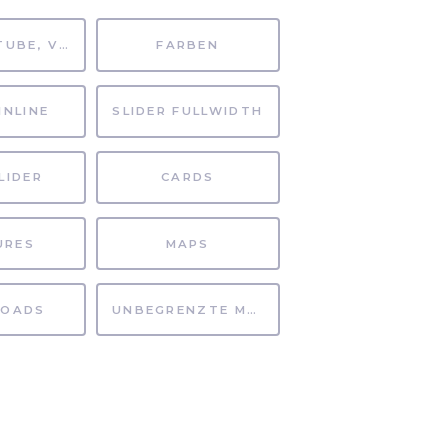
MP4, YOUTUBE, VIMEO
FARBEN
INLINE
SLIDER FULLWIDTH
LIDER
CARDS
URES
MAPS
OADS
UNBEGRENZTE MÖGLICHKEITEN