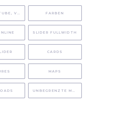
MP4, YOUTUBE, VIMEO
FARBEN
INLINE
SLIDER FULLWIDTH
LIDER
CARDS
URES
MAPS
OADS
UNBEGRENZTE MÖGLICHKEITEN