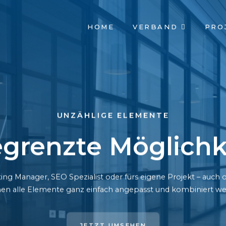
NAVIGATION
HOME
VERBAND
PRO
ÜBERSPRINGEN
UNZÄHLIGE ELEMENTE
grenzte Möglichk
ing Manager, SEO Spezialist oder fürs eigene Projekt – auc
en alle Elemente ganz einfach angepasst und kombiniert we
JETZT UMSEHEN