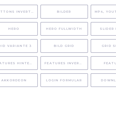
BUTTONS INVERTIERT
BILDER
HERO
HERO FULLWIDTH
SLIDER 
RID VARIANTE 3
BILD GRID
GRID S
FEATURES HINTERGRUND
FEATURES INVERTIERT
FEAT
AKKORDEON
LOGIN FORMULAR
DOWNL