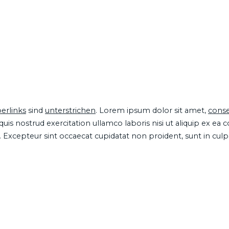
erlinks
sind
unterstrichen
. Lorem ipsum dolor sit amet,
conse
is nostrud exercitation ullamco laboris nisi ut aliquip ex ea
ur. Excepteur sint occaecat cupidatat non proident, sunt in cul