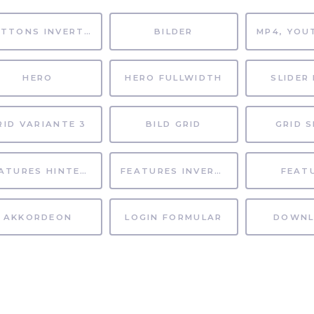
BUTTONS INVERTIERT
BILDER
HERO
HERO FULLWIDTH
SLIDER 
RID VARIANTE 3
BILD GRID
GRID S
FEATURES HINTERGRUND
FEATURES INVERTIERT
FEAT
AKKORDEON
LOGIN FORMULAR
DOWNL