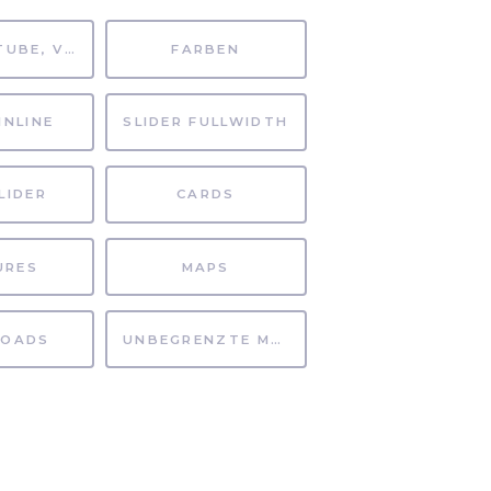
MP4, YOUTUBE, VIMEO
FARBEN
INLINE
SLIDER FULLWIDTH
LIDER
CARDS
URES
MAPS
OADS
UNBEGRENZTE MÖGLICHKEITEN