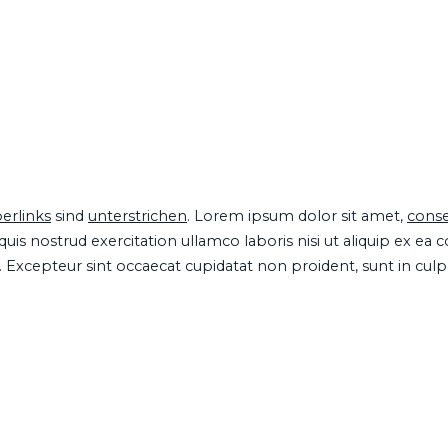
erlinks
sind
unterstrichen
. Lorem ipsum dolor sit amet,
conse
is nostrud exercitation ullamco laboris nisi ut aliquip ex ea
ur. Excepteur sint occaecat cupidatat non proident, sunt in cul