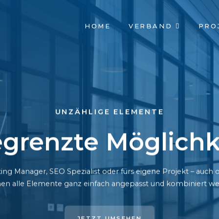
NAVIGATION
HOME
VERBAND
PRO
ÜBERSPRINGEN
UNZÄHLIGE ELEMENTE
grenzte Möglichk
ing Manager, SEO Spezialist oder fürs eigene Projekt – auc
en alle Elemente ganz einfach angepasst und kombiniert we
JETZT UMSEHEN