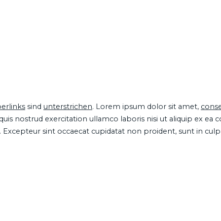
erlinks
sind
unterstrichen
. Lorem ipsum dolor sit amet,
conse
is nostrud exercitation ullamco laboris nisi ut aliquip ex ea
ur. Excepteur sint occaecat cupidatat non proident, sunt in cul