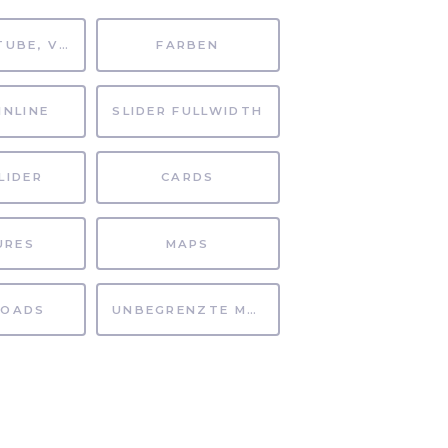
MP4, YOUTUBE, VIMEO
FARBEN
INLINE
SLIDER FULLWIDTH
LIDER
CARDS
URES
MAPS
OADS
UNBEGRENZTE MÖGLICHKEITEN