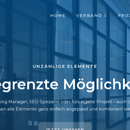
NAVIGATION
HOME
VERBAND
PRO
ÜBERSPRINGEN
UNZÄHLIGE ELEMENTE
grenzte Möglichk
ing Manager, SEO Spezialist oder fürs eigene Projekt – auc
en alle Elemente ganz einfach angepasst und kombiniert we
JETZT UMSEHEN