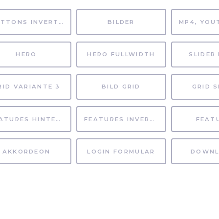
BUTTONS INVERTIERT
BILDER
HERO
HERO FULLWIDTH
SLIDER 
RID VARIANTE 3
BILD GRID
GRID S
FEATURES HINTERGRUND
FEATURES INVERTIERT
FEAT
AKKORDEON
LOGIN FORMULAR
DOWNL