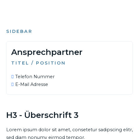
SIDEBAR
Ansprechpartner
TITEL / POSITION
Telefon Nummer
E-Mail Adresse
06. MAI 2025
H3 - Überschrift 3
23. MÄRZ 2026
Lieferketten-Compliance:
Familienpolitik ist
Lorem ipsum dolor sit amet, consetetur sadipscing elitr,
Abschaffung des LkSG oder
Wirtschaftspolitik: Der
sed diam nonumy eirmod tempor.