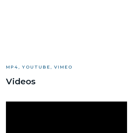
Bild­unter­titel
als Text Element
MP4, YOUTUBE, VIMEO
Videos