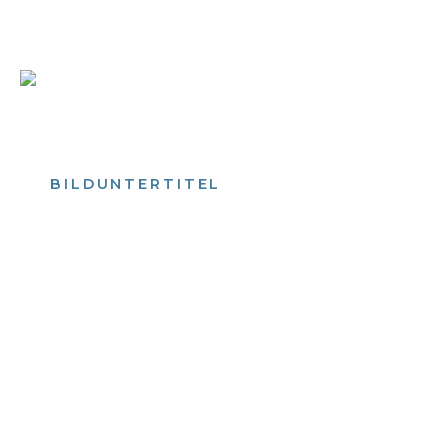
Bild­unter­titel Hervorgehoben
als Text Element
BILDUNTERTITEL
als Text Element