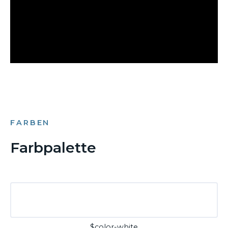
FARBEN
Farbpalette
$color-white