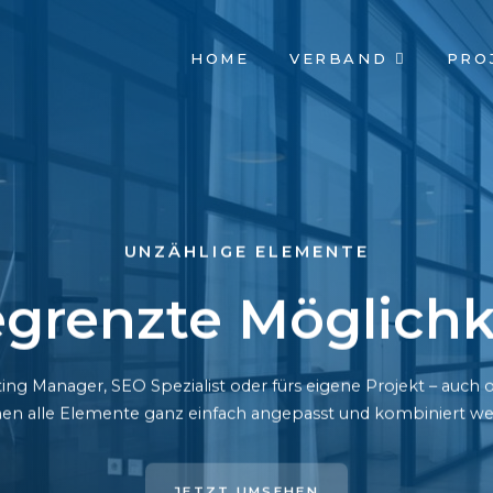
NAVIGATION
HOME
VERBAND
PRO
ÜBERSPRINGEN
UNZÄHLIGE ELEMENTE
grenzte Möglichk
ing Manager, SEO Spezialist oder fürs eigene Projekt – auc
en alle Elemente ganz einfach angepasst und kombiniert we
JETZT UMSEHEN