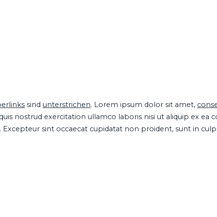
erlinks
sind
unterstrichen
. Lorem ipsum dolor sit amet,
conse
is nostrud exercitation ullamco laboris nisi ut aliquip ex ea
ur. Excepteur sint occaecat cupidatat non proident, sunt in cul