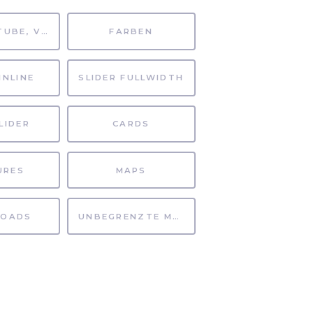
MP4, YOUTUBE, VIMEO
FARBEN
INLINE
SLIDER FULLWIDTH
LIDER
CARDS
URES
MAPS
OADS
UNBEGRENZTE MÖGLICHKEITEN