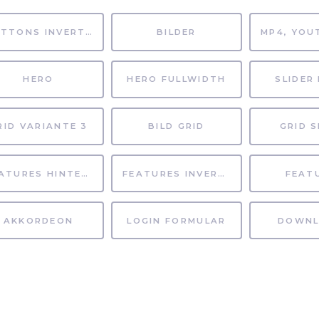
BUTTONS INVERTIERT
BILDER
HERO
HERO FULLWIDTH
SLIDER 
RID VARIANTE 3
BILD GRID
GRID S
FEATURES HINTERGRUND
FEATURES INVERTIERT
FEAT
AKKORDEON
LOGIN FORMULAR
DOWNL