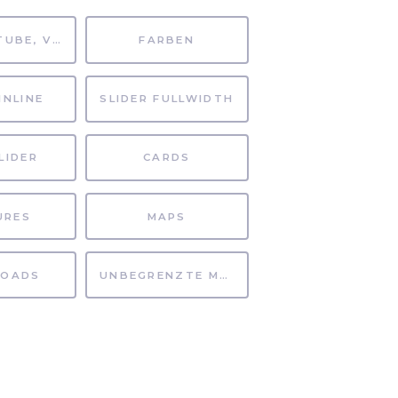
MP4, YOUTUBE, VIMEO
FARBEN
INLINE
SLIDER FULLWIDTH
LIDER
CARDS
URES
MAPS
OADS
UNBEGRENZTE MÖGLICHKEITEN