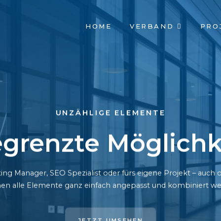
NAVIGATION
HOME
VERBAND
PRO
ÜBERSPRINGEN
UNZÄHLIGE ELEMENTE
grenzte Möglichk
ing Manager, SEO Spezialist oder fürs eigene Projekt – auc
en alle Elemente ganz einfach angepasst und kombiniert we
JETZT UMSEHEN