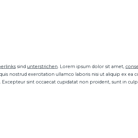
erlinks
sind
unterstrichen
. Lorem ipsum dolor sit amet,
conse
is nostrud exercitation ullamco laboris nisi ut aliquip ex ea
ur. Excepteur sint occaecat cupidatat non proident, sunt in cul