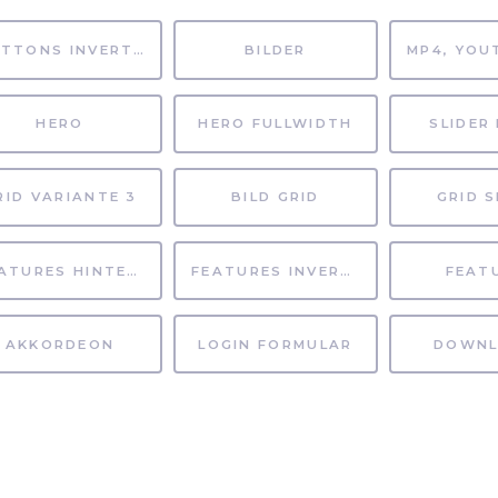
BUTTONS INVERTIERT
BILDER
HERO
HERO FULLWIDTH
SLIDER 
RID VARIANTE 3
BILD GRID
GRID S
FEATURES HINTERGRUND
FEATURES INVERTIERT
FEAT
AKKORDEON
LOGIN FORMULAR
DOWNL