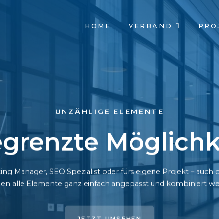
NAVIGATION
HOME
VERBAND
PRO
ÜBERSPRINGEN
UNZÄHLIGE ELEMENTE
grenzte Möglichk
ing Manager, SEO Spezialist oder fürs eigene Projekt – auc
en alle Elemente ganz einfach angepasst und kombiniert we
JETZT UMSEHEN