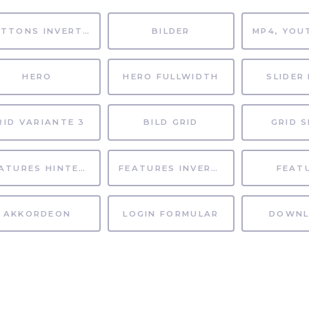
BUTTONS INVERTIERT
BILDER
HERO
HERO FULLWIDTH
SLIDER 
RID VARIANTE 3
BILD GRID
GRID S
FEATURES HINTERGRUND
FEATURES INVERTIERT
FEAT
AKKORDEON
LOGIN FORMULAR
DOWNL