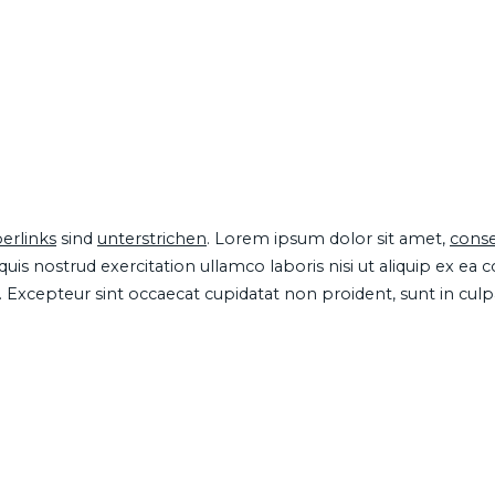
erlinks
sind
unterstrichen
. Lorem ipsum dolor sit amet,
conse
is nostrud exercitation ullamco laboris nisi ut aliquip ex ea
ur. Excepteur sint occaecat cupidatat non proident, sunt in cul