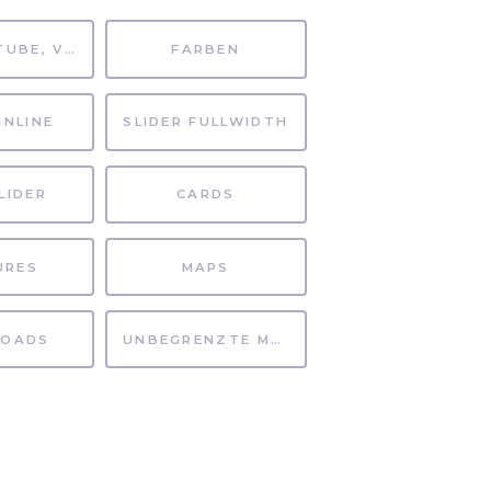
MP4, YOUTUBE, VIMEO
FARBEN
INLINE
SLIDER FULLWIDTH
LIDER
CARDS
URES
MAPS
OADS
UNBEGRENZTE MÖGLICHKEITEN