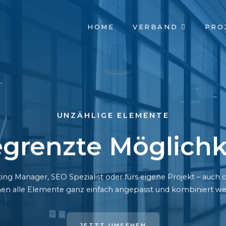
NAVIGATION
HOME
VERBAND
PRO
ÜBERSPRINGEN
UNZÄHLIGE ELEMENTE
grenzte Möglichk
ing Manager, SEO Spezialist oder fürs eigene Projekt – auc
en alle Elemente ganz einfach angepasst und kombiniert we
JETZT UMSEHEN