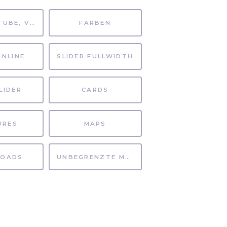
MP4, YOUTUBE, VIMEO
FARBEN
INLINE
SLIDER FULLWIDTH
LIDER
CARDS
URES
MAPS
OADS
UNBEGRENZTE MÖGLICHKEITEN