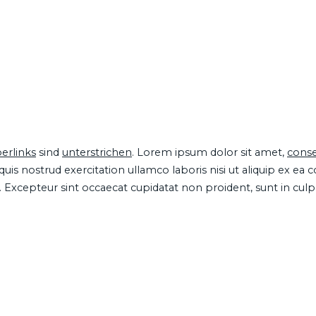
erlinks
sind
unterstrichen
. Lorem ipsum dolor sit amet,
conse
is nostrud exercitation ullamco laboris nisi ut aliquip ex ea
ur. Excepteur sint occaecat cupidatat non proident, sunt in cul