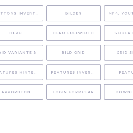
BUTTONS INVERTIERT
BILDER
HERO
HERO FULLWIDTH
SLIDER 
RID VARIANTE 3
BILD GRID
GRID S
FEATURES HINTERGRUND
FEATURES INVERTIERT
FEAT
AKKORDEON
LOGIN FORMULAR
DOWNL