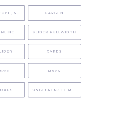
MP4, YOUTUBE, VIMEO
FARBEN
INLINE
SLIDER FULLWIDTH
LIDER
CARDS
URES
MAPS
OADS
UNBEGRENZTE MÖGLICHKEITEN