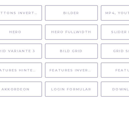
BUTTONS INVERTIERT
BILDER
HERO
HERO FULLWIDTH
SLIDER 
RID VARIANTE 3
BILD GRID
GRID S
FEATURES HINTERGRUND
FEATURES INVERTIERT
FEAT
AKKORDEON
LOGIN FORMULAR
DOWNL