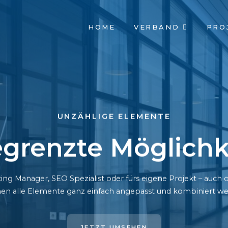
NAVIGATION
HOME
VERBAND
PRO
ÜBERSPRINGEN
UNZÄHLIGE ELEMENTE
grenzte Möglichk
ing Manager, SEO Spezialist oder fürs eigene Projekt – auc
en alle Elemente ganz einfach angepasst und kombiniert we
JETZT UMSEHEN