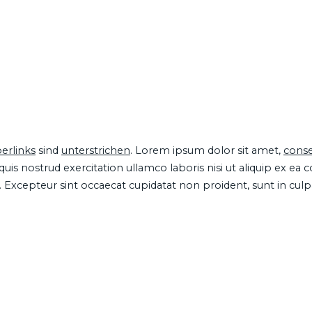
erlinks
sind
unterstrichen
. Lorem ipsum dolor sit amet,
conse
is nostrud exercitation ullamco laboris nisi ut aliquip ex ea
ur. Excepteur sint occaecat cupidatat non proident, sunt in cul