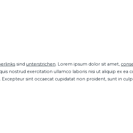
erlinks
sind
unterstrichen
. Lorem ipsum dolor sit amet,
conse
is nostrud exercitation ullamco laboris nisi ut aliquip ex ea
ur. Excepteur sint occaecat cupidatat non proident, sunt in cul