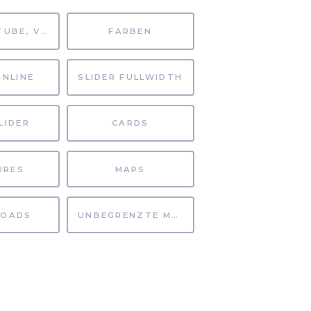
MP4, YOUTUBE, VIMEO
FARBEN
INLINE
SLIDER FULLWIDTH
LIDER
CARDS
URES
MAPS
OADS
UNBEGRENZTE MÖGLICHKEITEN