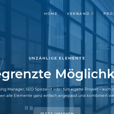
NAVIGATION
HOME
VERBAND
PRO
ÜBERSPRINGEN
UNZÄHLIGE ELEMENTE
grenzte Möglichk
ing Manager, SEO Spezialist oder fürs eigene Projekt – auc
en alle Elemente ganz einfach angepasst und kombiniert we
JETZT UMSEHEN