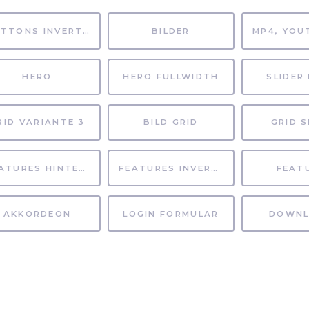
BUTTONS INVERTIERT
BILDER
HERO
HERO FULLWIDTH
SLIDER 
RID VARIANTE 3
BILD GRID
GRID S
FEATURES HINTERGRUND
FEATURES INVERTIERT
FEAT
AKKORDEON
LOGIN FORMULAR
DOWNL