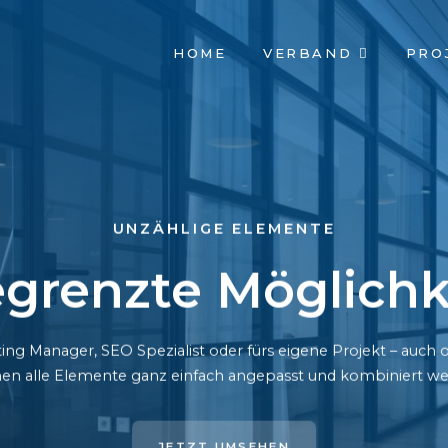
NAVIGATION
HOME
VERBAND
PRO
ÜBERSPRINGEN
UNZÄHLIGE ELEMENTE
grenzte Möglichk
ing Manager, SEO Spezialist oder fürs eigene Projekt – auc
en alle Elemente ganz einfach angepasst und kombiniert we
JETZT UMSEHEN