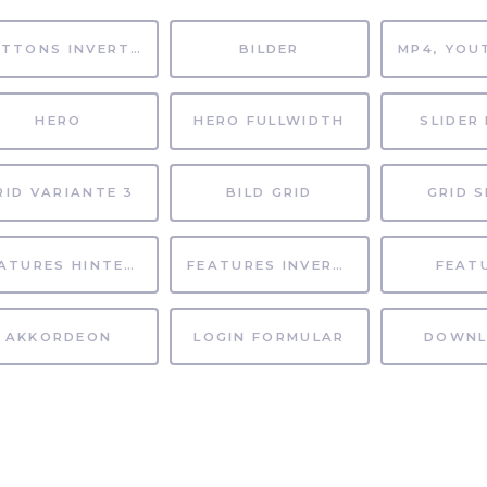
BUTTONS INVERTIERT
BILDER
HERO
HERO FULLWIDTH
SLIDER 
RID VARIANTE 3
BILD GRID
GRID S
FEATURES HINTERGRUND
FEATURES INVERTIERT
FEAT
AKKORDEON
LOGIN FORMULAR
DOWNL