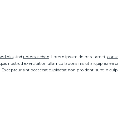
erlinks
sind
unterstrichen
. Lorem ipsum dolor sit amet,
conse
is nostrud exercitation ullamco laboris nisi ut aliquip ex ea
ur. Excepteur sint occaecat cupidatat non proident, sunt in cul