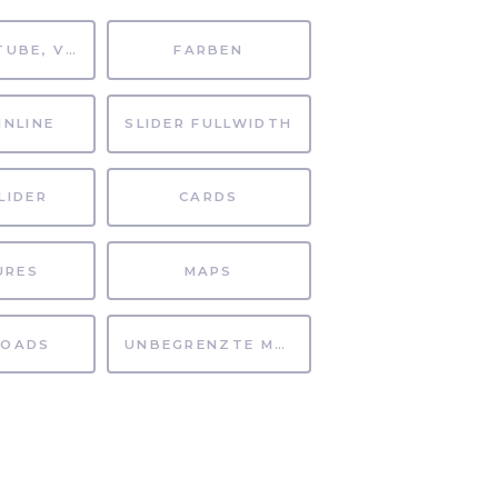
MP4, YOUTUBE, VIMEO
FARBEN
INLINE
SLIDER FULLWIDTH
LIDER
CARDS
URES
MAPS
OADS
UNBEGRENZTE MÖGLICHKEITEN