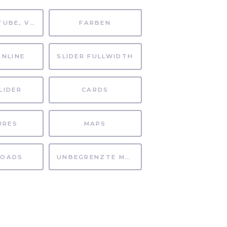
MP4, YOUTUBE, VIMEO
FARBEN
INLINE
SLIDER FULLWIDTH
LIDER
CARDS
URES
MAPS
OADS
UNBEGRENZTE MÖGLICHKEITEN