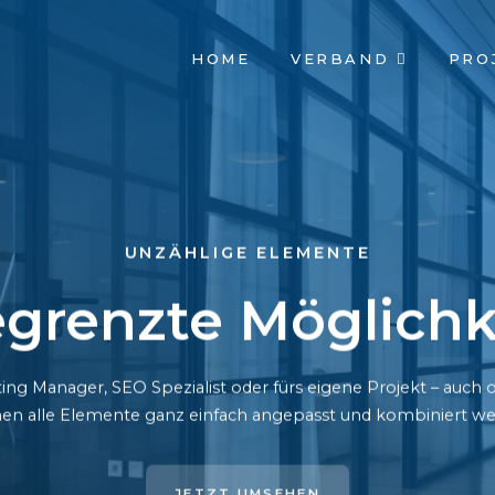
NAVIGATION
HOME
VERBAND
PRO
ÜBERSPRINGEN
UNZÄHLIGE ELEMENTE
grenzte Möglichk
ing Manager, SEO Spezialist oder fürs eigene Projekt – auc
en alle Elemente ganz einfach angepasst und kombiniert we
JETZT UMSEHEN