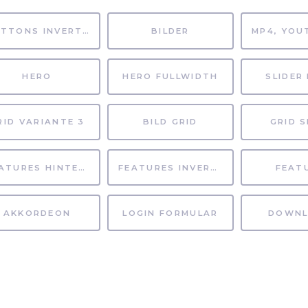
BUTTONS INVERTIERT
BILDER
HERO
HERO FULLWIDTH
SLIDER 
RID VARIANTE 3
BILD GRID
GRID S
FEATURES HINTERGRUND
FEATURES INVERTIERT
FEAT
AKKORDEON
LOGIN FORMULAR
DOWNL