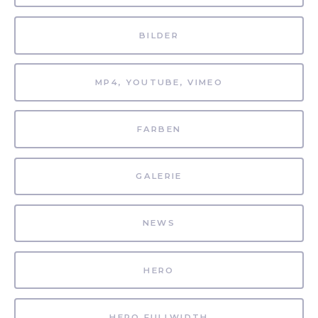
BILDER
MP4, YOUTUBE, VIMEO
FARBEN
GALERIE
NEWS
HERO
HERO FULLWIDTH