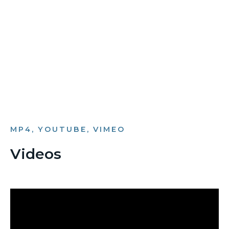
Bild­unter­titel
als Text Element
MP4, YOUTUBE, VIMEO
Videos