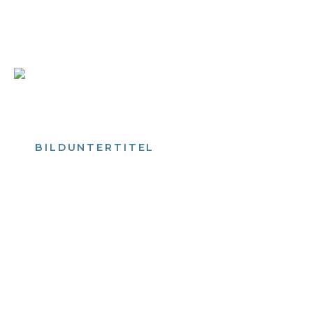
Bild­unter­titel Hervorgehoben
als Text Element
BILDUNTERTITEL
als Text Element