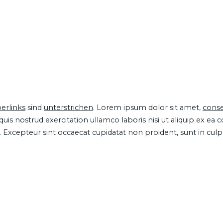
erlinks
sind
unterstrichen
. Lorem ipsum dolor sit amet,
conse
is nostrud exercitation ullamco laboris nisi ut aliquip ex ea
ur. Excepteur sint occaecat cupidatat non proident, sunt in cul