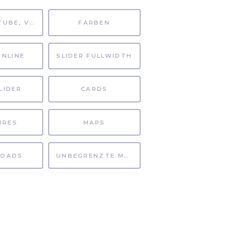
MP4, YOUTUBE, VIMEO
FARBEN
INLINE
SLIDER FULLWIDTH
LIDER
CARDS
URES
MAPS
OADS
UNBEGRENZTE MÖGLICHKEITEN