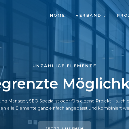
NAVIGATION
HOME
VERBAND
PRO
ÜBERSPRINGEN
UNZÄHLIGE ELEMENTE
grenzte Möglichk
ing Manager, SEO Spezialist oder fürs eigene Projekt – auc
en alle Elemente ganz einfach angepasst und kombiniert we
JETZT UMSEHEN