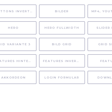
BUTTONS INVERTIERT
BILDER
HERO
HERO FULLWIDTH
SLIDER 
RID VARIANTE 3
BILD GRID
GRID S
FEATURES HINTERGRUND
FEATURES INVERTIERT
FEAT
AKKORDEON
LOGIN FORMULAR
DOWNL