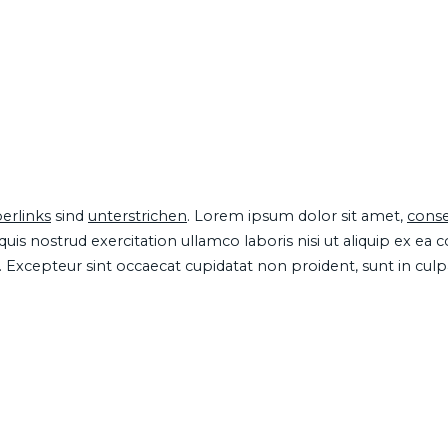
erlinks
sind
unterstrichen
. Lorem ipsum dolor sit amet,
conse
is nostrud exercitation ullamco laboris nisi ut aliquip ex ea
ur. Excepteur sint occaecat cupidatat non proident, sunt in cul