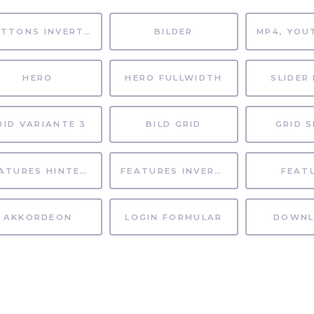
BUTTONS INVERTIERT
BILDER
HERO
HERO FULLWIDTH
SLIDER 
RID VARIANTE 3
BILD GRID
GRID S
FEATURES HINTERGRUND
FEATURES INVERTIERT
FEAT
AKKORDEON
LOGIN FORMULAR
DOWNL