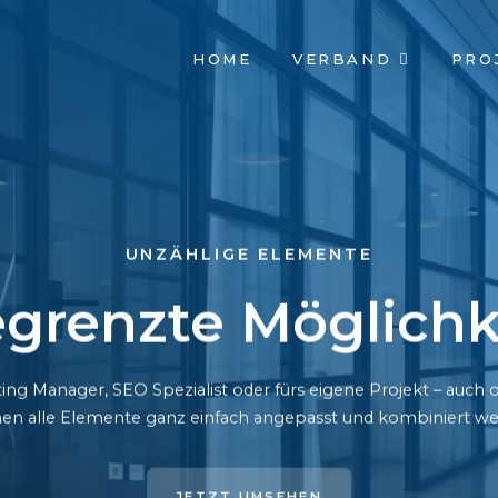
NAVIGATION
HOME
VERBAND
PRO
ÜBERSPRINGEN
UNZÄHLIGE ELEMENTE
grenzte Möglichk
ing Manager, SEO Spezialist oder fürs eigene Projekt – auc
en alle Elemente ganz einfach angepasst und kombiniert we
JETZT UMSEHEN