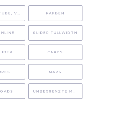
MP4, YOUTUBE, VIMEO
FARBEN
INLINE
SLIDER FULLWIDTH
LIDER
CARDS
URES
MAPS
OADS
UNBEGRENZTE MÖGLICHKEITEN