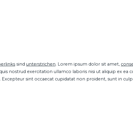
erlinks
sind
unterstrichen
. Lorem ipsum dolor sit amet,
conse
is nostrud exercitation ullamco laboris nisi ut aliquip ex ea
ur. Excepteur sint occaecat cupidatat non proident, sunt in cul