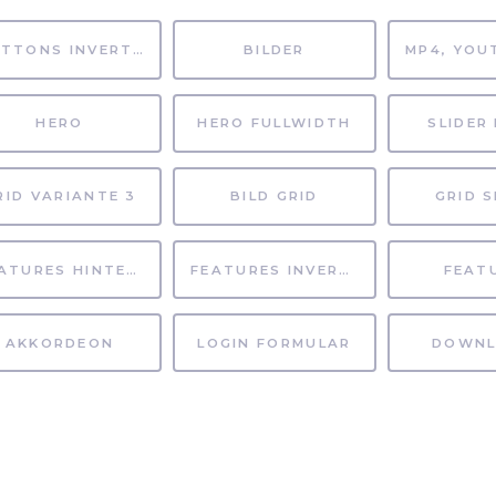
BUTTONS INVERTIERT
BILDER
HERO
HERO FULLWIDTH
SLIDER 
RID VARIANTE 3
BILD GRID
GRID S
FEATURES HINTERGRUND
FEATURES INVERTIERT
FEAT
AKKORDEON
LOGIN FORMULAR
DOWNL