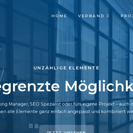
NAVIGATION
HOME
VERBAND
PRO
ÜBERSPRINGEN
UNZÄHLIGE ELEMENTE
grenzte Möglichk
ing Manager, SEO Spezialist oder fürs eigene Projekt – auc
en alle Elemente ganz einfach angepasst und kombiniert we
JETZT UMSEHEN