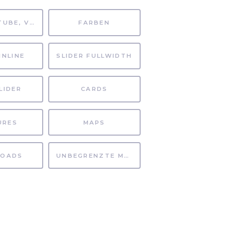
MP4, YOUTUBE, VIMEO
FARBEN
INLINE
SLIDER FULLWIDTH
LIDER
CARDS
URES
MAPS
OADS
UNBEGRENZTE MÖGLICHKEITEN