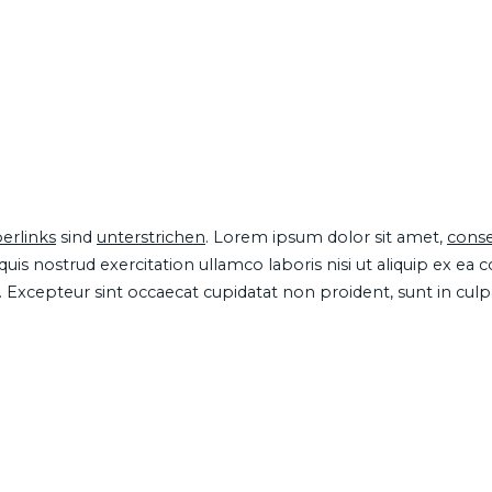
erlinks
sind
unterstrichen
. Lorem ipsum dolor sit amet,
conse
is nostrud exercitation ullamco laboris nisi ut aliquip ex ea
ur. Excepteur sint occaecat cupidatat non proident, sunt in cul