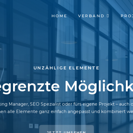
NAVIGATION
HOME
VERBAND
PRO
ÜBERSPRINGEN
UNZÄHLIGE ELEMENTE
grenzte Möglichk
ing Manager, SEO Spezialist oder fürs eigene Projekt – auc
en alle Elemente ganz einfach angepasst und kombiniert we
JETZT UMSEHEN