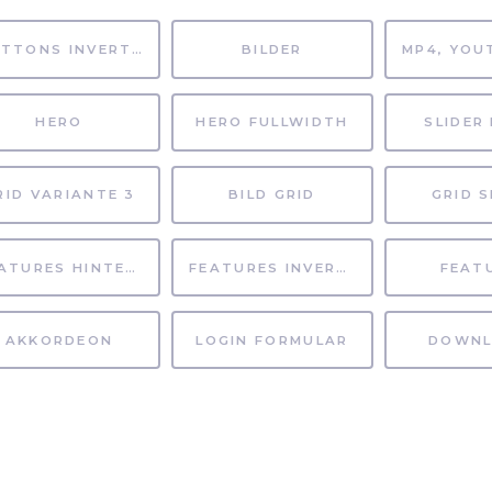
BUTTONS INVERTIERT
BILDER
HERO
HERO FULLWIDTH
SLIDER 
RID VARIANTE 3
BILD GRID
GRID S
FEATURES HINTERGRUND
FEATURES INVERTIERT
FEAT
AKKORDEON
LOGIN FORMULAR
DOWNL