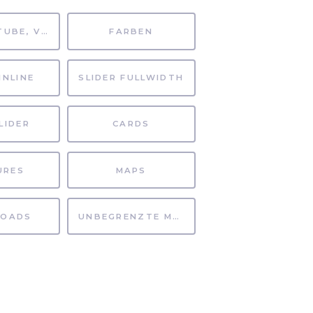
MP4, YOUTUBE, VIMEO
FARBEN
INLINE
SLIDER FULLWIDTH
LIDER
CARDS
URES
MAPS
OADS
UNBEGRENZTE MÖGLICHKEITEN