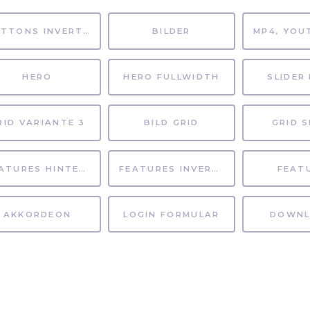
BUTTONS INVERTIERT
BILDER
HERO
HERO FULLWIDTH
SLIDER 
RID VARIANTE 3
BILD GRID
GRID S
FEATURES HINTERGRUND
FEATURES INVERTIERT
FEAT
AKKORDEON
LOGIN FORMULAR
DOWNL