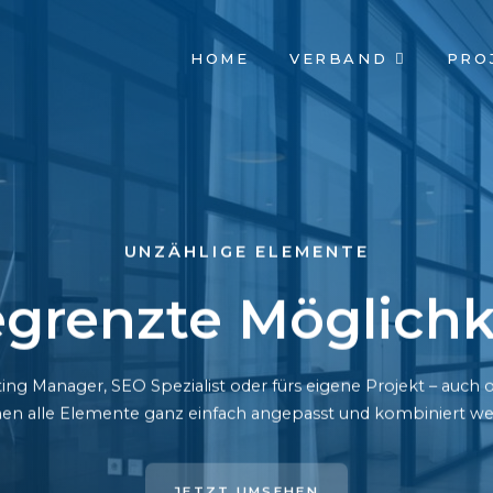
NAVIGATION
HOME
VERBAND
PRO
ÜBERSPRINGEN
UNZÄHLIGE ELEMENTE
grenzte Möglichk
ing Manager, SEO Spezialist oder fürs eigene Projekt – auc
en alle Elemente ganz einfach angepasst und kombiniert we
JETZT UMSEHEN