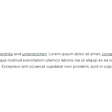
erlinks
sind
unterstrichen
. Lorem ipsum dolor sit amet,
conse
is nostrud exercitation ullamco laboris nisi ut aliquip ex ea
ur. Excepteur sint occaecat cupidatat non proident, sunt in cul