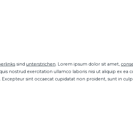
erlinks
sind
unterstrichen
. Lorem ipsum dolor sit amet,
conse
is nostrud exercitation ullamco laboris nisi ut aliquip ex ea
ur. Excepteur sint occaecat cupidatat non proident, sunt in cul