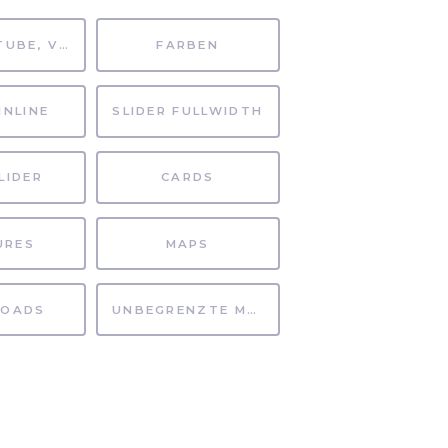
MP4, YOUTUBE, VIMEO
FARBEN
INLINE
SLIDER FULLWIDTH
LIDER
CARDS
URES
MAPS
OADS
UNBEGRENZTE MÖGLICHKEITEN