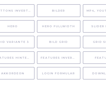
BUTTONS INVERTIERT
BILDER
HERO
HERO FULLWIDTH
SLIDER 
RID VARIANTE 3
BILD GRID
GRID S
FEATURES HINTERGRUND
FEATURES INVERTIERT
FEAT
AKKORDEON
LOGIN FORMULAR
DOWNL