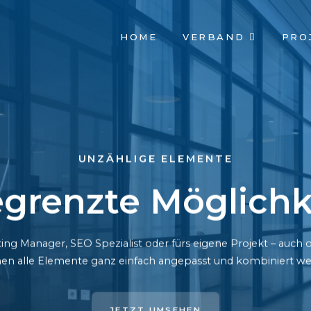
NAVIGATION
HOME
VERBAND
PRO
ÜBERSPRINGEN
UNZÄHLIGE ELEMENTE
grenzte Möglichk
ing Manager, SEO Spezialist oder fürs eigene Projekt – auc
en alle Elemente ganz einfach angepasst und kombiniert we
JETZT UMSEHEN