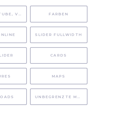
MP4, YOUTUBE, VIMEO
FARBEN
INLINE
SLIDER FULLWIDTH
LIDER
CARDS
URES
MAPS
OADS
UNBEGRENZTE MÖGLICHKEITEN