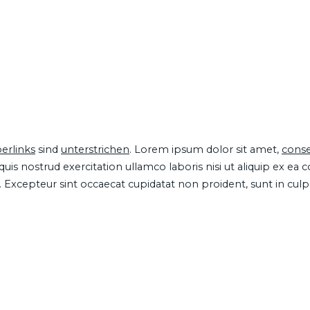
erlinks
sind
unterstrichen
. Lorem ipsum dolor sit amet,
conse
is nostrud exercitation ullamco laboris nisi ut aliquip ex ea
ur. Excepteur sint occaecat cupidatat non proident, sunt in cul