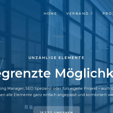
NAVIGATION
HOME
VERBAND
PRO
ÜBERSPRINGEN
UNZÄHLIGE ELEMENTE
grenzte Möglichk
ing Manager, SEO Spezialist oder fürs eigene Projekt – auc
en alle Elemente ganz einfach angepasst und kombiniert we
JETZT UMSEHEN