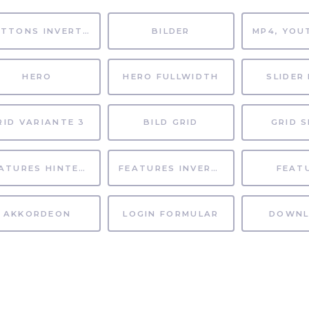
BUTTONS INVERTIERT
BILDER
HERO
HERO FULLWIDTH
SLIDER 
RID VARIANTE 3
BILD GRID
GRID S
FEATURES HINTERGRUND
FEATURES INVERTIERT
FEAT
AKKORDEON
LOGIN FORMULAR
DOWNL