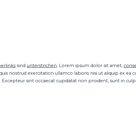
erlinks
sind
unterstrichen
. Lorem ipsum dolor sit amet,
conse
is nostrud exercitation ullamco laboris nisi ut aliquip ex ea
ur. Excepteur sint occaecat cupidatat non proident, sunt in cul