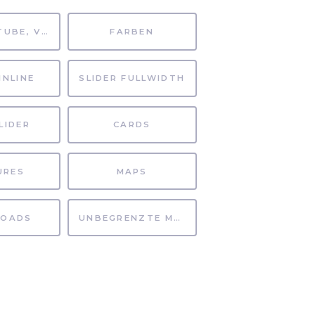
MP4, YOUTUBE, VIMEO
FARBEN
INLINE
SLIDER FULLWIDTH
LIDER
CARDS
URES
MAPS
OADS
UNBEGRENZTE MÖGLICHKEITEN