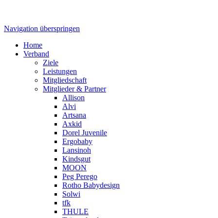
Navigation überspringen
Home
Verband
Ziele
Leistungen
Mitgliedschaft
Mitglieder & Partner
Allison
Alvi
Artsana
Axkid
Dorel Juvenile
Ergobaby
Lansinoh
Kindsgut
MOON
Peg Perego
Rotho Babydesign
Solwi
tfk
THULE