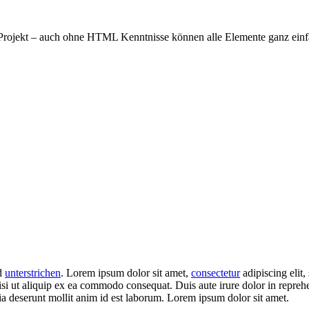
 Projekt – auch ohne HTML Kenntnisse können alle Elemente ganz einf
d
unterstrichen
. Lorem ipsum dolor sit amet,
consectetur
adipiscing elit
si ut aliquip ex ea commodo consequat. Duis aute irure dolor in repreh
cia deserunt mollit anim id est laborum. Lorem ipsum dolor sit amet.