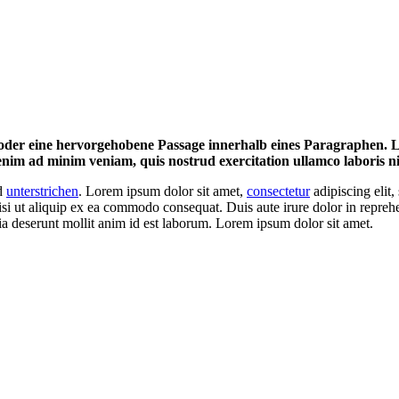
oder eine hervorgehobene Passage innerhalb eines Paragraphen. Lor
nim ad minim veniam, quis nostrud exercitation ullamco laboris nis
d
unterstrichen
. Lorem ipsum dolor sit amet,
consectetur
adipiscing elit
si ut aliquip ex ea commodo consequat. Duis aute irure dolor in repreh
cia deserunt mollit anim id est laborum. Lorem ipsum dolor sit amet.