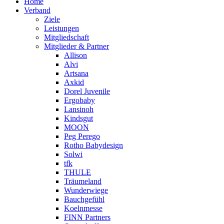
Home
Verband
Ziele
Leistungen
Mitgliedschaft
Mitglieder & Partner
Allison
Alvi
Artsana
Axkid
Dorel Juvenile
Ergobaby
Lansinoh
Kindsgut
MOON
Peg Perego
Rotho Babydesign
Solwi
tfk
THULE
Träumeland
Wunderwiege
Bauchgefühl
Koelnmesse
FINN Partners