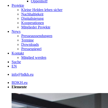
Oppenhoff
Projekte
Kleine Helden leben sicher
Nachhaltigkeit
Digitalisierung
Kooperationen
Mitglieder Projekte
News
Presseaussendungen
Termine
Downloads
Pressespiegel
Kontakt
Mitglied werden
Suche
EN
info@bdkh.eu
BDKH.eu
Elemente