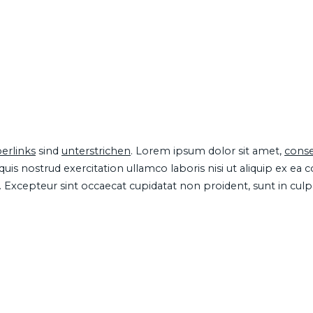
erlinks
sind
unterstrichen
. Lorem ipsum dolor sit amet,
conse
is nostrud exercitation ullamco laboris nisi ut aliquip ex ea
ur. Excepteur sint occaecat cupidatat non proident, sunt in cul