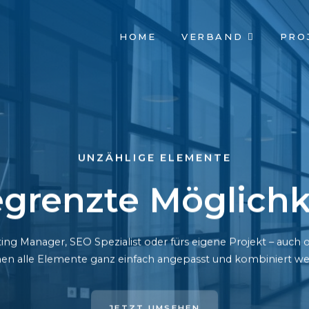
NAVIGATION
HOME
VERBAND
PRO
ÜBERSPRINGEN
UNZÄHLIGE ELEMENTE
grenzte Möglichk
ing Manager, SEO Spezialist oder fürs eigene Projekt – auc
en alle Elemente ganz einfach angepasst und kombiniert we
JETZT UMSEHEN