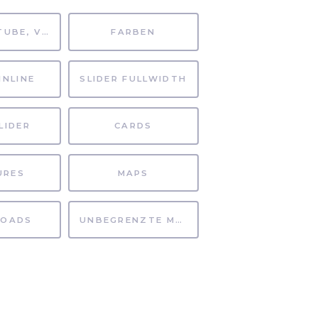
MP4, YOUTUBE, VIMEO
FARBEN
INLINE
SLIDER FULLWIDTH
LIDER
CARDS
URES
MAPS
OADS
UNBEGRENZTE MÖGLICHKEITEN