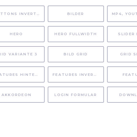
BUTTONS INVERTIERT
BILDER
HERO
HERO FULLWIDTH
SLIDER 
RID VARIANTE 3
BILD GRID
GRID S
FEATURES HINTERGRUND
FEATURES INVERTIERT
FEAT
AKKORDEON
LOGIN FORMULAR
DOWNL