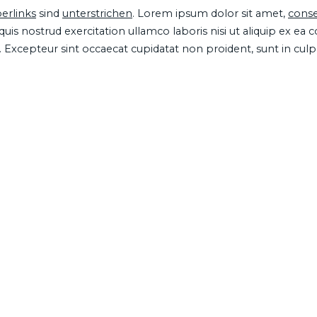
erlinks
sind
unterstrichen
. Lorem ipsum dolor sit amet,
conse
is nostrud exercitation ullamco laboris nisi ut aliquip ex ea
ur. Excepteur sint occaecat cupidatat non proident, sunt in cul