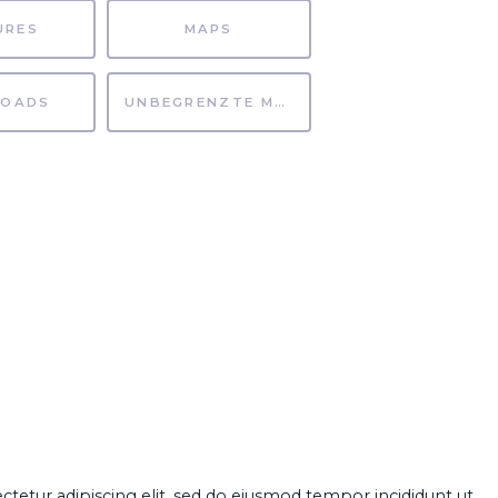
URES
MAPS
OADS
UNBEGRENZTE MÖGLICHKEITEN
ctetur
adipiscing elit, sed do eiusmod tempor incididunt ut