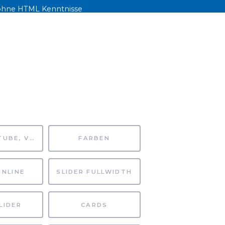
h ohne HTML Kenntnisse
rden.
JEKTE
NEWS
KONTAKT
EN
MP4, YOUTUBE, VIMEO
FARBEN
INLINE
SLIDER FULLWIDTH
LIDER
CARDS