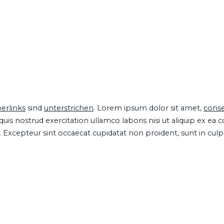
erlinks
sind
unterstrichen
. Lorem ipsum dolor sit amet,
conse
is nostrud exercitation ullamco laboris nisi ut aliquip ex ea
ur. Excepteur sint occaecat cupidatat non proident, sunt in cul