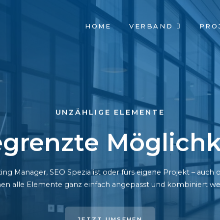
NAVIGATION
HOME
VERBAND
PRO
ÜBERSPRINGEN
UNZÄHLIGE ELEMENTE
grenzte Möglichk
ing Manager, SEO Spezialist oder fürs eigene Projekt – auc
en alle Elemente ganz einfach angepasst und kombiniert we
JETZT UMSEHEN