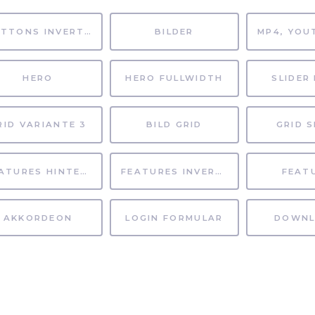
BUTTONS INVERTIERT
BILDER
HERO
HERO FULLWIDTH
SLIDER 
RID VARIANTE 3
BILD GRID
GRID S
FEATURES HINTERGRUND
FEATURES INVERTIERT
FEAT
AKKORDEON
LOGIN FORMULAR
DOWNL