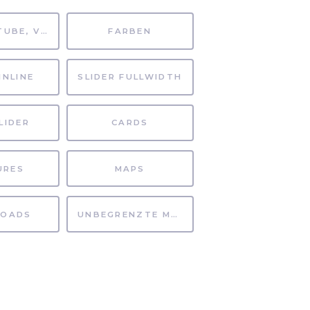
MP4, YOUTUBE, VIMEO
FARBEN
INLINE
SLIDER FULLWIDTH
LIDER
CARDS
URES
MAPS
OADS
UNBEGRENZTE MÖGLICHKEITEN