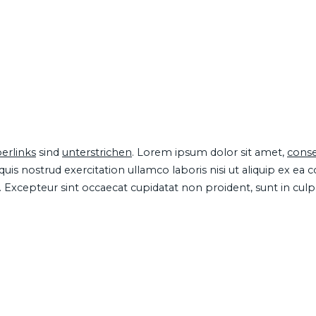
erlinks
sind
unterstrichen
. Lorem ipsum dolor sit amet,
conse
is nostrud exercitation ullamco laboris nisi ut aliquip ex ea
ur. Excepteur sint occaecat cupidatat non proident, sunt in cul