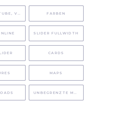
MP4, YOUTUBE, VIMEO
FARBEN
INLINE
SLIDER FULLWIDTH
LIDER
CARDS
URES
MAPS
OADS
UNBEGRENZTE MÖGLICHKEITEN