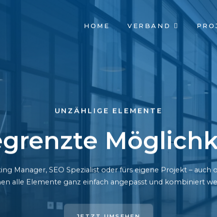
NAVIGATION
HOME
VERBAND
PRO
ÜBERSPRINGEN
UNZÄHLIGE ELEMENTE
grenzte Möglichk
ing Manager, SEO Spezialist oder fürs eigene Projekt – auc
en alle Elemente ganz einfach angepasst und kombiniert we
JETZT UMSEHEN