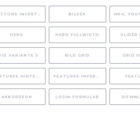
BUTTONS INVERTIERT
BILDER
HERO
HERO FULLWIDTH
SLIDER 
RID VARIANTE 3
BILD GRID
GRID S
FEATURES HINTERGRUND
FEATURES INVERTIERT
FEAT
AKKORDEON
LOGIN FORMULAR
DOWNL