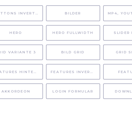
BUTTONS INVERTIERT
BILDER
HERO
HERO FULLWIDTH
SLIDER 
RID VARIANTE 3
BILD GRID
GRID S
FEATURES HINTERGRUND
FEATURES INVERTIERT
FEAT
AKKORDEON
LOGIN FORMULAR
DOWNL