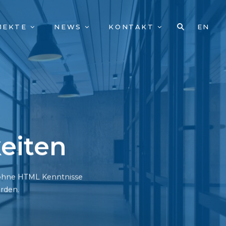
JEKTE
NEWS
KONTAKT
EN
eiten
h ohne HTML Kenntnisse
rden.