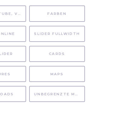
MP4, YOUTUBE, VIMEO
FARBEN
INLINE
SLIDER FULLWIDTH
LIDER
CARDS
URES
MAPS
OADS
UNBEGRENZTE MÖGLICHKEITEN