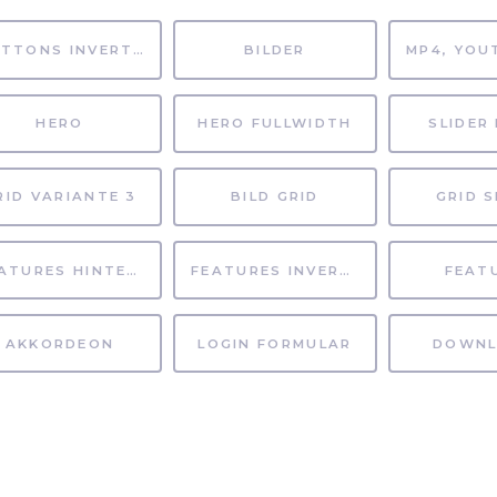
BUTTONS INVERTIERT
BILDER
HERO
HERO FULLWIDTH
SLIDER 
RID VARIANTE 3
BILD GRID
GRID S
FEATURES HINTERGRUND
FEATURES INVERTIERT
FEAT
AKKORDEON
LOGIN FORMULAR
DOWNL