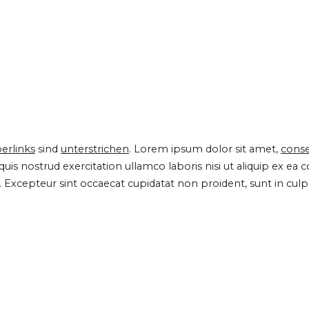
erlinks
sind
unterstrichen
. Lorem ipsum dolor sit amet,
conse
is nostrud exercitation ullamco laboris nisi ut aliquip ex ea
ur. Excepteur sint occaecat cupidatat non proident, sunt in cul