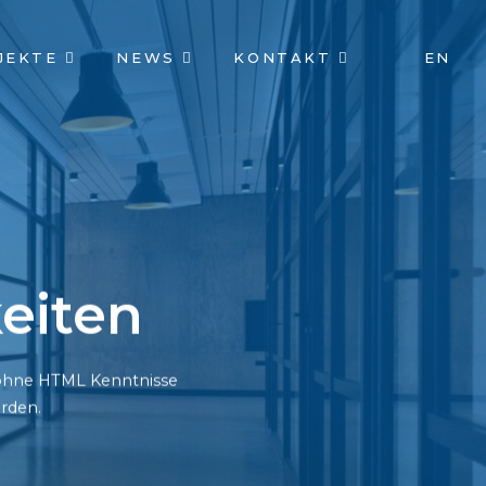
JEKTE
NEWS
KONTAKT
EN
eiten
h ohne HTML Kenntnisse
rden.