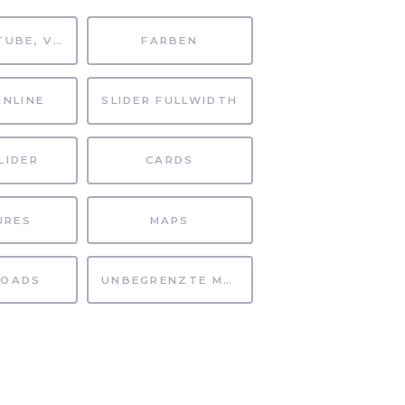
MP4, YOUTUBE, VIMEO
FARBEN
INLINE
SLIDER FULLWIDTH
LIDER
CARDS
URES
MAPS
OADS
UNBEGRENZTE MÖGLICHKEITEN