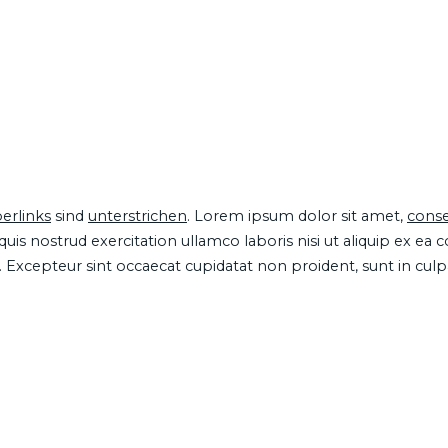
erlinks
sind
unterstrichen
. Lorem ipsum dolor sit amet,
conse
is nostrud exercitation ullamco laboris nisi ut aliquip ex ea
ur. Excepteur sint occaecat cupidatat non proident, sunt in cul