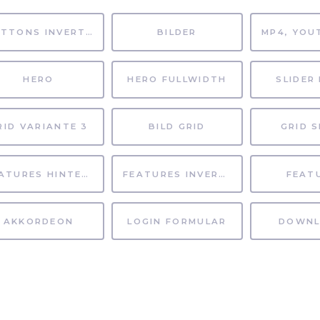
BUTTONS INVERTIERT
BILDER
HERO
HERO FULLWIDTH
SLIDER 
RID VARIANTE 3
BILD GRID
GRID S
FEATURES HINTERGRUND
FEATURES INVERTIERT
FEAT
AKKORDEON
LOGIN FORMULAR
DOWNL