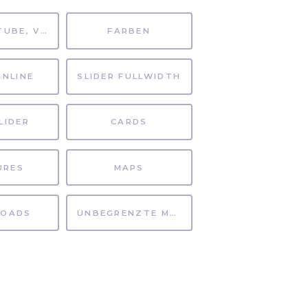
MP4, YOUTUBE, VIMEO
FARBEN
INLINE
SLIDER FULLWIDTH
LIDER
CARDS
URES
MAPS
OADS
UNBEGRENZTE MÖGLICHKEITEN