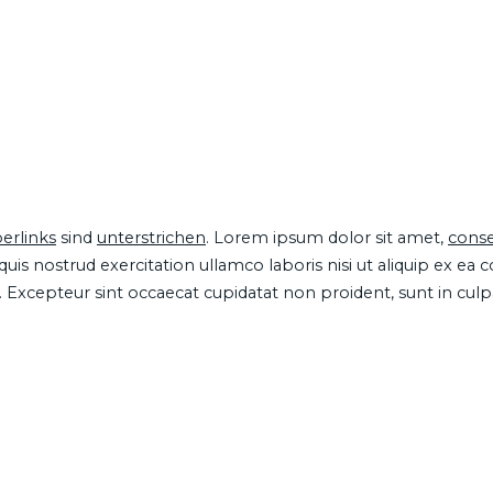
erlinks
sind
unterstrichen
. Lorem ipsum dolor sit amet,
conse
is nostrud exercitation ullamco laboris nisi ut aliquip ex ea
ur. Excepteur sint occaecat cupidatat non proident, sunt in cul