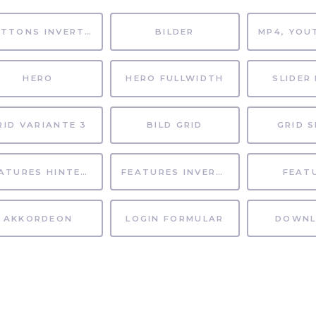
BUTTONS INVERTIERT
BILDER
HERO
HERO FULLWIDTH
SLIDER 
RID VARIANTE 3
BILD GRID
GRID S
FEATURES HINTERGRUND
FEATURES INVERTIERT
FEAT
AKKORDEON
LOGIN FORMULAR
DOWNL