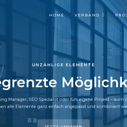
NAVIGATION
HOME
VERBAND
PRO
ÜBERSPRINGEN
UNZÄHLIGE ELEMENTE
grenzte Möglichk
ing Manager, SEO Spezialist oder fürs eigene Projekt – auc
en alle Elemente ganz einfach angepasst und kombiniert we
JETZT UMSEHEN