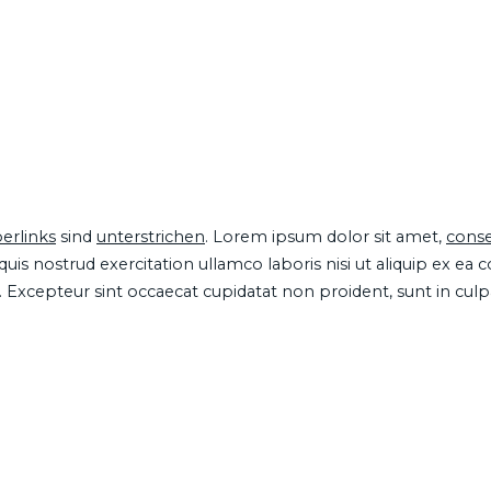
erlinks
sind
unterstrichen
. Lorem ipsum dolor sit amet,
conse
is nostrud exercitation ullamco laboris nisi ut aliquip ex ea
ur. Excepteur sint occaecat cupidatat non proident, sunt in cul