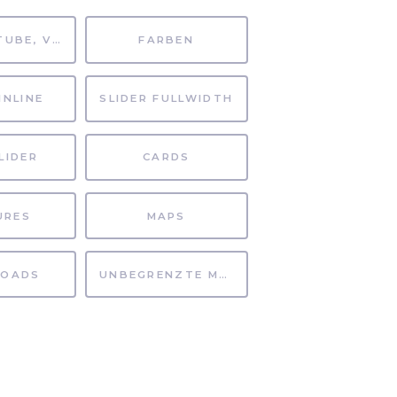
MP4, YOUTUBE, VIMEO
FARBEN
INLINE
SLIDER FULLWIDTH
LIDER
CARDS
URES
MAPS
OADS
UNBEGRENZTE MÖGLICHKEITEN