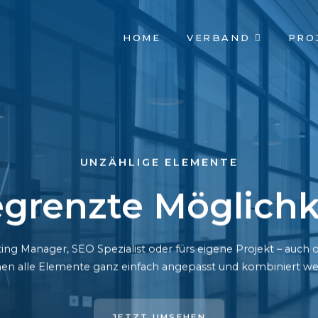
NAVIGATION
HOME
VERBAND
PRO
ÜBERSPRINGEN
UNZÄHLIGE ELEMENTE
grenzte Möglichk
ing Manager, SEO Spezialist oder fürs eigene Projekt – auc
en alle Elemente ganz einfach angepasst und kombiniert we
JETZT UMSEHEN