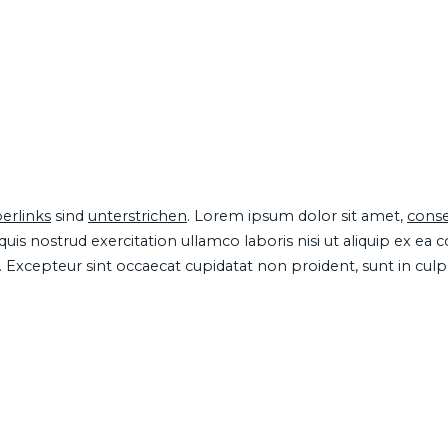
erlinks
sind
unterstrichen
. Lorem ipsum dolor sit amet,
conse
is nostrud exercitation ullamco laboris nisi ut aliquip ex ea
ur. Excepteur sint occaecat cupidatat non proident, sunt in cul