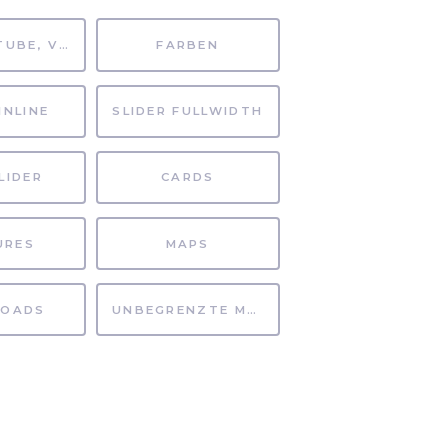
MP4, YOUTUBE, VIMEO
FARBEN
INLINE
SLIDER FULLWIDTH
LIDER
CARDS
URES
MAPS
OADS
UNBEGRENZTE MÖGLICHKEITEN