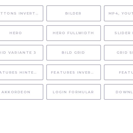
BUTTONS INVERTIERT
BILDER
HERO
HERO FULLWIDTH
SLIDER 
RID VARIANTE 3
BILD GRID
GRID S
FEATURES HINTERGRUND
FEATURES INVERTIERT
FEAT
AKKORDEON
LOGIN FORMULAR
DOWNL