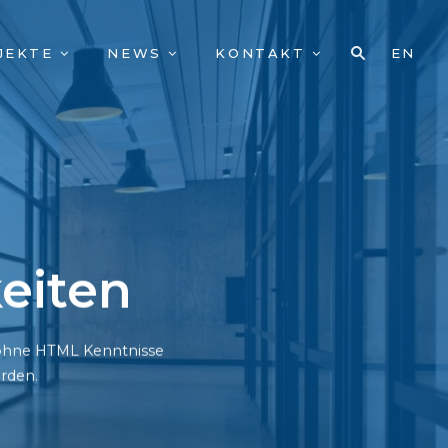
JEKTE
NEWS
KONTAKT
EN
eiten
h ohne HTML Kenntnisse
rden.