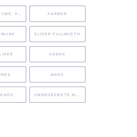
MP4, YOUTUBE, VIMEO
FARBEN
INLINE
SLIDER FULLWIDTH
LIDER
CARDS
URES
MAPS
OADS
UNBEGRENZTE MÖGLICHKEITEN