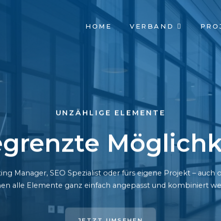
NAVIGATION
HOME
VERBAND
PRO
ÜBERSPRINGEN
UNZÄHLIGE ELEMENTE
grenzte Möglichk
ing Manager, SEO Spezialist oder fürs eigene Projekt – auc
en alle Elemente ganz einfach angepasst und kombiniert we
JETZT UMSEHEN