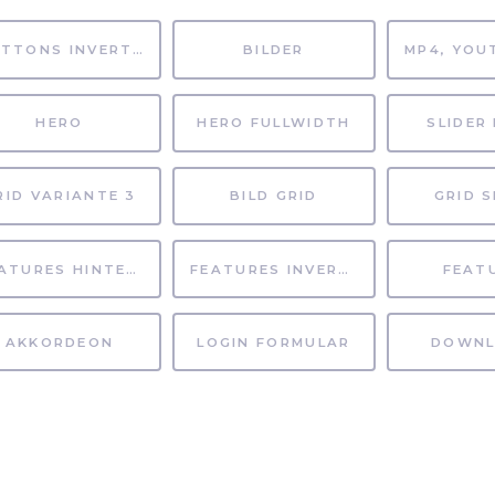
BUTTONS INVERTIERT
BILDER
HERO
HERO FULLWIDTH
SLIDER 
RID VARIANTE 3
BILD GRID
GRID S
FEATURES HINTERGRUND
FEATURES INVERTIERT
FEAT
AKKORDEON
LOGIN FORMULAR
DOWNL