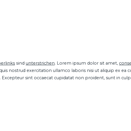
erlinks
sind
unterstrichen
. Lorem ipsum dolor sit amet,
conse
is nostrud exercitation ullamco laboris nisi ut aliquip ex ea
ur. Excepteur sint occaecat cupidatat non proident, sunt in cul