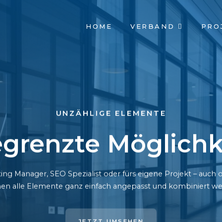
NAVIGATION
HOME
VERBAND
PRO
ÜBERSPRINGEN
UNZÄHLIGE ELEMENTE
grenzte Möglichk
ing Manager, SEO Spezialist oder fürs eigene Projekt – auc
en alle Elemente ganz einfach angepasst und kombiniert we
JETZT UMSEHEN