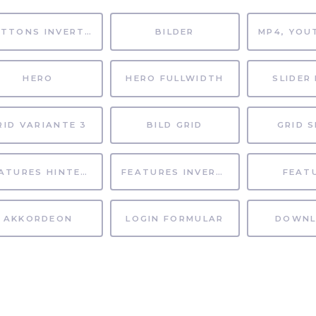
BUTTONS INVERTIERT
BILDER
HERO
HERO FULLWIDTH
SLIDER 
RID VARIANTE 3
BILD GRID
GRID S
FEATURES HINTERGRUND
FEATURES INVERTIERT
FEAT
AKKORDEON
LOGIN FORMULAR
DOWNL