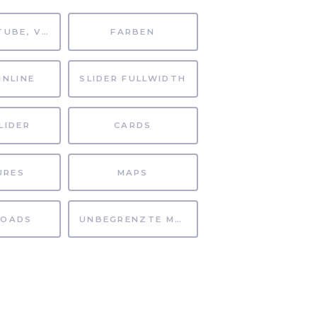
MP4, YOUTUBE, VIMEO
FARBEN
INLINE
SLIDER FULLWIDTH
LIDER
CARDS
URES
MAPS
OADS
UNBEGRENZTE MÖGLICHKEITEN