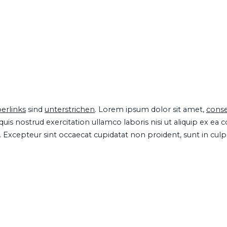
erlinks
sind
unterstrichen
. Lorem ipsum dolor sit amet,
conse
is nostrud exercitation ullamco laboris nisi ut aliquip ex ea
ur. Excepteur sint occaecat cupidatat non proident, sunt in cul