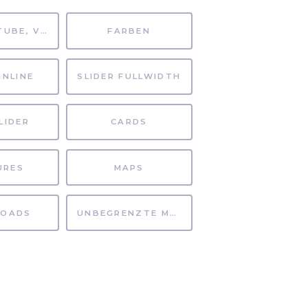
MP4, YOUTUBE, VIMEO
FARBEN
INLINE
SLIDER FULLWIDTH
LIDER
CARDS
URES
MAPS
OADS
UNBEGRENZTE MÖGLICHKEITEN