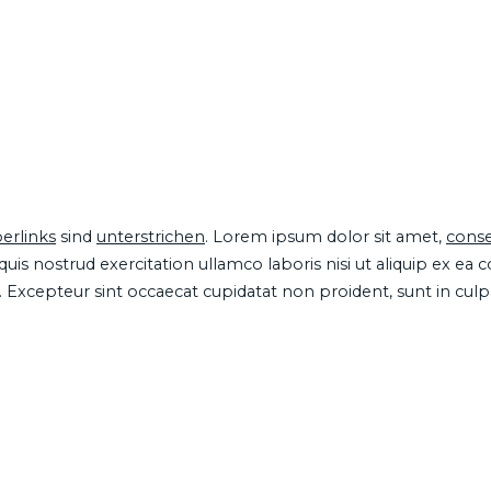
erlinks
sind
unterstrichen
. Lorem ipsum dolor sit amet,
conse
is nostrud exercitation ullamco laboris nisi ut aliquip ex ea
ur. Excepteur sint occaecat cupidatat non proident, sunt in cul