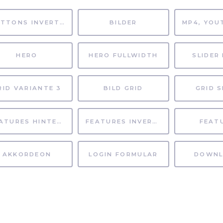
BUTTONS INVERTIERT
BILDER
HERO
HERO FULLWIDTH
SLIDER 
RID VARIANTE 3
BILD GRID
GRID S
FEATURES HINTERGRUND
FEATURES INVERTIERT
FEAT
AKKORDEON
LOGIN FORMULAR
DOWNL