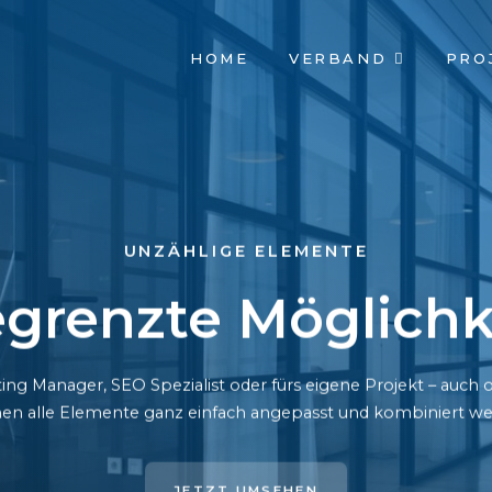
NAVIGATION
HOME
VERBAND
PRO
ÜBERSPRINGEN
UNZÄHLIGE ELEMENTE
grenzte Möglichk
ing Manager, SEO Spezialist oder fürs eigene Projekt – auc
en alle Elemente ganz einfach angepasst und kombiniert we
JETZT UMSEHEN