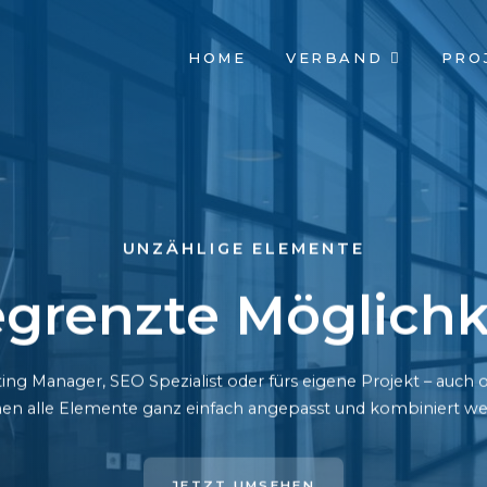
NAVIGATION
HOME
VERBAND
PRO
ÜBERSPRINGEN
UNZÄHLIGE ELEMENTE
grenzte Möglichk
ing Manager, SEO Spezialist oder fürs eigene Projekt – auc
en alle Elemente ganz einfach angepasst und kombiniert we
JETZT UMSEHEN