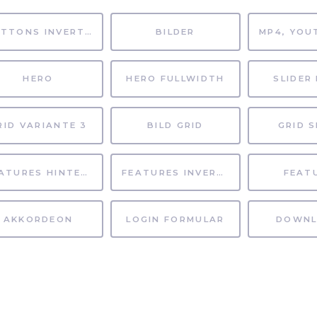
BUTTONS INVERTIERT
BILDER
HERO
HERO FULLWIDTH
SLIDER 
RID VARIANTE 3
BILD GRID
GRID S
FEATURES HINTERGRUND
FEATURES INVERTIERT
FEAT
AKKORDEON
LOGIN FORMULAR
DOWNL