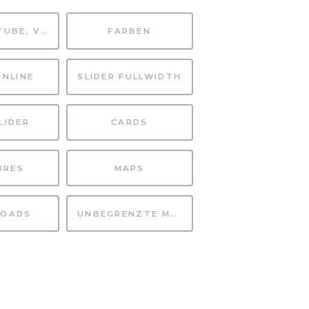
MP4, YOUTUBE, VIMEO
FARBEN
INLINE
SLIDER FULLWIDTH
LIDER
CARDS
URES
MAPS
OADS
UNBEGRENZTE MÖGLICHKEITEN