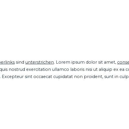
erlinks
sind
unterstrichen
. Lorem ipsum dolor sit amet,
conse
is nostrud exercitation ullamco laboris nisi ut aliquip ex ea
ur. Excepteur sint occaecat cupidatat non proident, sunt in cul