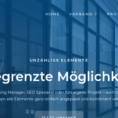
NAVIGATION
HOME
VERBAND
PRO
ÜBERSPRINGEN
UNZÄHLIGE ELEMENTE
grenzte Möglichk
ing Manager, SEO Spezialist oder fürs eigene Projekt – auc
en alle Elemente ganz einfach angepasst und kombiniert we
JETZT UMSEHEN