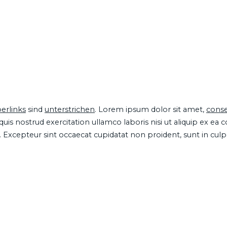
erlinks
sind
unterstrichen
. Lorem ipsum dolor sit amet,
conse
is nostrud exercitation ullamco laboris nisi ut aliquip ex ea
ur. Excepteur sint occaecat cupidatat non proident, sunt in cul