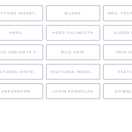
BUTTONS INVERTIERT
BILDER
HERO
HERO FULLWIDTH
SLIDER 
RID VARIANTE 3
BILD GRID
GRID S
FEATURES HINTERGRUND
FEATURES INVERTIERT
FEAT
AKKORDEON
LOGIN FORMULAR
DOWNL