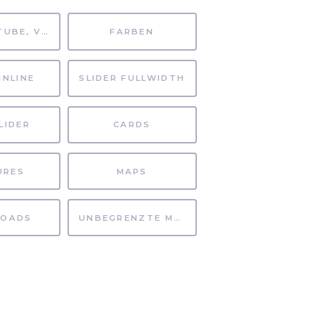
MP4, YOUTUBE, VIMEO
FARBEN
INLINE
SLIDER FULLWIDTH
LIDER
CARDS
URES
MAPS
OADS
UNBEGRENZTE MÖGLICHKEITEN