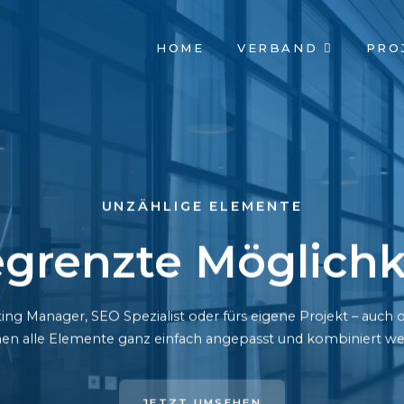
NAVIGATION
HOME
VERBAND
PRO
ÜBERSPRINGEN
UNZÄHLIGE ELEMENTE
grenzte Möglichk
ing Manager, SEO Spezialist oder fürs eigene Projekt – auc
en alle Elemente ganz einfach angepasst und kombiniert we
JETZT UMSEHEN