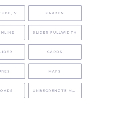
MP4, YOUTUBE, VIMEO
FARBEN
INLINE
SLIDER FULLWIDTH
LIDER
CARDS
URES
MAPS
OADS
UNBEGRENZTE MÖGLICHKEITEN