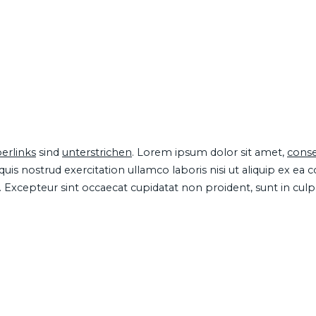
erlinks
sind
unterstrichen
. Lorem ipsum dolor sit amet,
conse
is nostrud exercitation ullamco laboris nisi ut aliquip ex ea
ur. Excepteur sint occaecat cupidatat non proident, sunt in cul