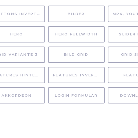
BUTTONS INVERTIERT
BILDER
HERO
HERO FULLWIDTH
SLIDER 
RID VARIANTE 3
BILD GRID
GRID S
FEATURES HINTERGRUND
FEATURES INVERTIERT
FEAT
AKKORDEON
LOGIN FORMULAR
DOWNL